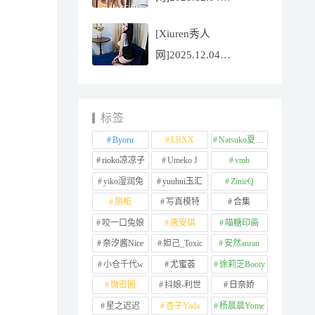
NO.11065
[Xiuren秀人
Well11[67P/745.99MB]
网]2025.12.04
NO.11064 李星儿
[49P/667.51MB]
标签
Byoru
LRXX
Natsuko夏夏子
rioko凉凉子
Umeko J
vmb
yiko湿润兔
yuuhui玉汇
ZinieQ
丽柜
写真模特
合集
咬一口兔娘
唐安琪
喵糖印画
奈汐酱Nice
妲己_Toxic
安然anran
小仓千代w
尤蜜荟
徐莉芝Booty
微密圈
抖娘-利世
日奈娇
星之迟迟
杏子Yada
杨晨晨Yome