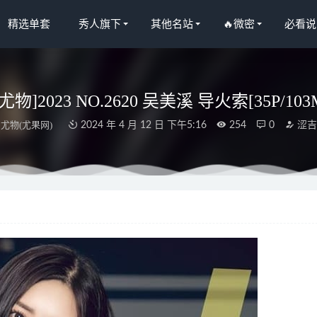
精选单套
秀人旗下
其他名站
🔥微密
必看说
尤物]2023 NO.2620 吴美溪 导火索[35P/103
尤物(尤果网)
2024 年 4 月 12 日 下午5:16
254
0
涩吉
人网]2023.09.07 NO.7353 沈青黛[92+1P/865MB]
2024-01-28
果网]爱尤物 2021.12.17 No.2237 林诺晗[35P]
2023-01-20
23 NO.2767 清澈的你 芮晓颖[35P/69MB]
2024-07-25
己 – 蓝色大蜜桃 [28P-99M]
2024-06-11
人网]2025.04.14 NO.10148 小甜甜甜[86+1P/792MB]
2025-11-02