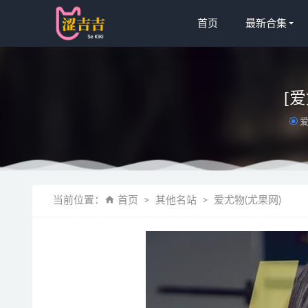
首页
最新合集
[爱
爱
[Xiuren秀
当前位置：
首页
其他名站
爱尤物(尤果网)
[Ugirls尤
[爱尤物]20
[微密圈]洁
[Xiuren秀