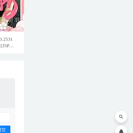
.2531
35P／