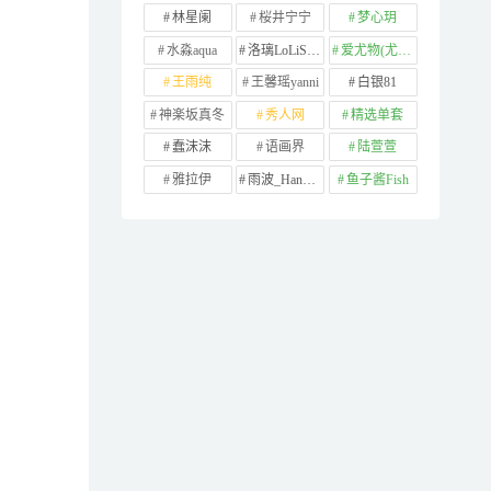
林星阑
桜井宁宁
梦心玥
水淼aqua
洛璃LoLiSAMA
爱尤物(尤果网)
王雨纯
王馨瑶yanni
白银81
神楽坂真冬
秀人网
精选单套
蠢沫沫
语画界
陆萱萱
雅拉伊
雨波_HaneAme
鱼子酱Fish