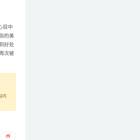
心目中
俗的美
到好处
再次被
站内