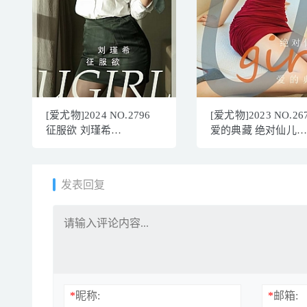
[爱尤物]2024 NO.2796
[爱尤物]2023 NO.26
征服欲 刘瑾希
爱的典藏 绝对仙儿
[35P/92MB]
[35P/88MB]
发表回复
*
昵称:
*
邮箱: