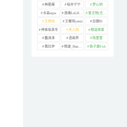
林星阑
桜井宁宁
梦心玥
水淼aqua
洛璃LoLiSAMA
爱尤物(尤果网)
王雨纯
王馨瑶yanni
白银81
神楽坂真冬
秀人网
精选单套
蠢沫沫
语画界
陆萱萱
雅拉伊
雨波_HaneAme
鱼子酱Fish