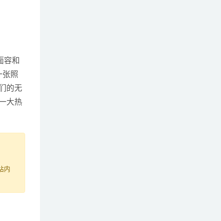
的面容和
一张照
们的无
一大热
站内