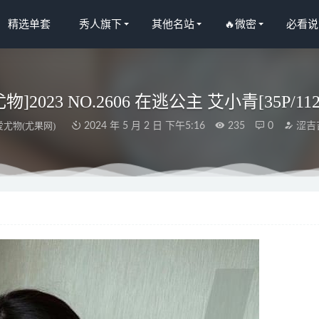
精选单套
秀人旗下
其他名站
🔥微密
必看说
物]2023 NO.2606 在逃公主 艾小青[35P/11
爱尤物(尤果网)
2024 年 5 月 2 日 下午5:16
235
0
涩吉
18.08.23 VOL.080 易阳Silvia[49P161M]
2022-11-07
人网]2025.07.02 NO.10497 杏子Yada[83+1P/862MB]
2026-01-28
秀人网]2023.03.29 NO.6494 小蛮妖Yummy[87+1P／699MB]
2023-09-
语画界]2021.09.30 VOL.626 杨晨晨Yome[90+1P／969MB]
2023-01
23 NO.2528 韩熙 窒息鬼魅[35P／72.1MB]
2024-01-03