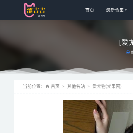
首页
最新合集
[爱尤
星颜社 – 20
当前位置：
首页
其他名站
爱尤物(尤果网)
[Xiuren秀
[Xiuren
[XIAOYU
[爱尤物]20