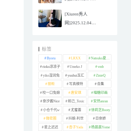
NO.11065
[Xiuren秀人
Well11[67P/745.99MB]
网]2025.12.04
NO.11064 李星儿
[49P/667.51MB]
标签
Byoru
LRXX
Natsuko夏夏子
rioko凉凉子
Umeko J
vmb
yiko湿润兔
yuuhui玉汇
ZinieQ
丽柜
写真模特
合集
咬一口兔娘
唐安琪
喵糖印画
奈汐酱Nice
妲己_Toxic
安然anran
小仓千代w
尤蜜荟
徐莉芝Booty
微密圈
抖娘-利世
日奈娇
星之迟迟
杏子Yada
杨晨晨Yome