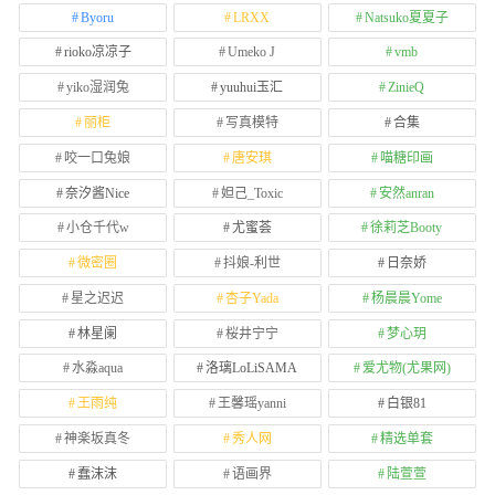
Byoru
LRXX
Natsuko夏夏子
rioko凉凉子
Umeko J
vmb
yiko湿润兔
yuuhui玉汇
ZinieQ
丽柜
写真模特
合集
咬一口兔娘
唐安琪
喵糖印画
奈汐酱Nice
妲己_Toxic
安然anran
小仓千代w
尤蜜荟
徐莉芝Booty
微密圈
抖娘-利世
日奈娇
星之迟迟
杏子Yada
杨晨晨Yome
林星阑
桜井宁宁
梦心玥
水淼aqua
洛璃LoLiSAMA
爱尤物(尤果网)
王雨纯
王馨瑶yanni
白银81
神楽坂真冬
秀人网
精选单套
蠢沫沫
语画界
陆萱萱