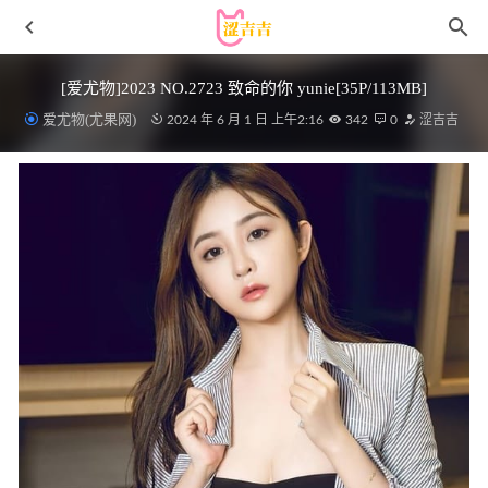
[爱尤物]2023 NO.2723 致命的你 yunie[35P/113MB]
爱尤物(尤果网)
2024 年 6 月 1 日 上午2:16
342
0
涩吉吉
切切celia – NO.24 明日奈制服自拍[17P7V-264MB]
2024-11-
09
谭小灵 – 黑色蕾丝透视装[80P-928MB]
2024-07-27
麻花麻花酱 – NO.115 MH-A076 安妮女王和明日奈[68P4V-
2.82GB]
2026-06-01
B站草莓粥粥 – 2024年4月舰长福利[216P9V-153M]
2024-05-
02