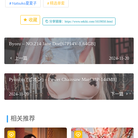
Natsuko夏夏子
精选单套
收藏
分享链接：https://www.sekiki.com/1619050.html
Byoru – NO.214 Jane Doe[67P14V-1.64GB]
上一篇
2024-11-20
Pyoncos (ピオン) – Power Chainsaw Man[38P-144MB]
2024-11-20
下一篇
相关推荐