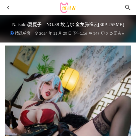
Natsuko夏夏子 – NO.38 埃吉尔 金龙腾祥云[30P-255MB]
精选单套
2024 年 11 月 20 日 下午1:16
349
0
涩吉吉
水淼aqua – NO.190 NIKKE 毒蛇[52P-76MB]
2024-11-20
[Xiuren秀人网]2024.08.27 NO.9072 江露露[61+1P/554MB]
2024-11-26
[Xiuren秀人网]2023.04.04 NO.6519 Mila豆嘟嘟[60+1P／
522MB]
2023-07-10
[Ugirls尤果网]爱尤物 2021.11.27 No.2224 Pink戴安娜[35P]
2023-01-20