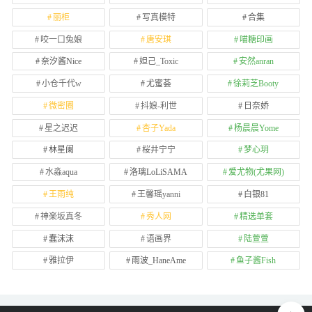
丽柜
写真模特
合集
咬一口兔娘
唐安琪
喵糖印画
奈汐酱Nice
妲己_Toxic
安然anran
小仓千代w
尤蜜荟
徐莉芝Booty
微密圈
抖娘-利世
日奈娇
星之迟迟
杏子Yada
杨晨晨Yome
林星阑
桜井宁宁
梦心玥
水淼aqua
洛璃LoLiSAMA
爱尤物(尤果网)
王雨纯
王馨瑶yanni
白银81
神楽坂真冬
秀人网
精选单套
蠢沫沫
语画界
陆萱萱
雅拉伊
雨波_HaneAme
鱼子酱Fish