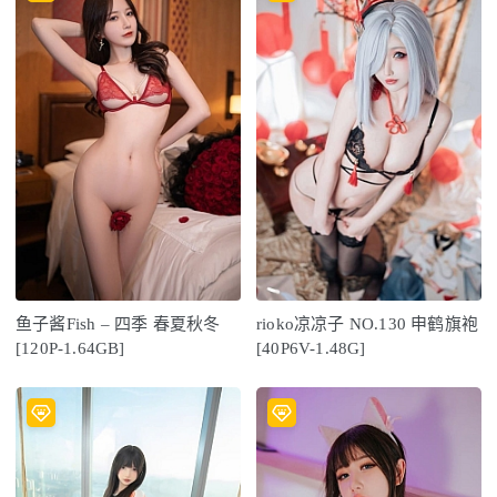
鱼子酱Fish – 四季 春夏秋冬
rioko凉凉子 NO.130 申鹤旗袍
[120P-1.64GB]
[40P6V-1.48G]