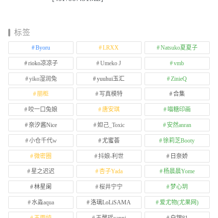
标签
Byoru
LRXX
Natsuko夏夏子
rioko凉凉子
Umeko J
vmb
yiko湿润兔
yuuhui玉汇
ZinieQ
丽柜
写真模特
合集
咬一口兔娘
唐安琪
喵糖印画
奈汐酱Nice
妲己_Toxic
安然anran
小仓千代w
尤蜜荟
徐莉芝Booty
微密圈
抖娘-利世
日奈娇
星之迟迟
杏子Yada
杨晨晨Yome
林星阑
桜井宁宁
梦心玥
水淼aqua
洛璃LoLiSAMA
爱尤物(尤果网)
王雨纯
王馨瑶yanni
白银81