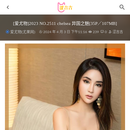
[爱尤物]2023 NO.2511 chelsea 异国之魅[35P／107MB]
爱尤物(尤果网)
2024 年 4 月 3 日 下午11:16
239
0
涩吉吉
洛璃LoLiSAMA – NO.81 柴郡同人内衣 [66P-768MB]
2025-
12-18
[Xiuren秀人网]2024.12.06 NO.9560 绮里嘉ula[99+1P/987MB]
2025-05-30
[Xiuren秀人网]2023.03.27 NO.6476 eve雨儿1494[63+1P／
481MB]
2023-07-30
半半子 – NO.101 爱宕 学园幻想曲[25P-296MB]
2026-02-17