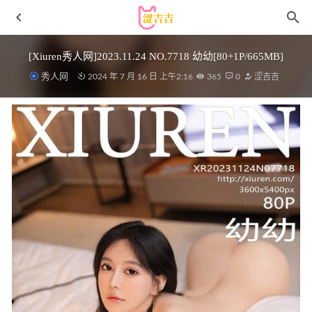
[Xiuren秀人网]2023.11.24 NO.7718 幼幼[80+1P/665MB]
秀人网
2024 年 7 月 16 日 上午2:16
365
0
涩吉吉
Byoru – NO.206 Honoka – Dead or Alive[86P14V-1.30GB]
2024-09-26
[微密圈]脸红Dearie – 哇哦 [29P-47MB]
2023-07-22
[微密圈]是可欣耶 – 落地窗SEX[39P-68MB]
2024-08-26
[Xiuren秀人网]2025.09.12 NO.10763 鱼子酱
Fish[75P/780.53MB]
2026-04-20
宋昱欣 – 微密圈写真合集【持续更新中】
2025-11-05