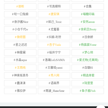
丽柜
写真模特
合集
咬一口兔娘
唐安琪
喵糖印画
奈汐酱Nice
妲己_Toxic
安然anran
小仓千代w
尤蜜荟
徐莉芝Booty
微密圈
抖娘-利世
日奈娇
星之迟迟
杏子Yada
杨晨晨Yome
林星阑
桜井宁宁
梦心玥
水淼aqua
洛璃LoLiSAMA
爱尤物(尤果网)
王雨纯
王馨瑶yanni
白银81
神楽坂真冬
秀人网
精选单套
蠢沫沫
语画界
陆萱萱
雅拉伊
雨波_HaneAme
鱼子酱Fish