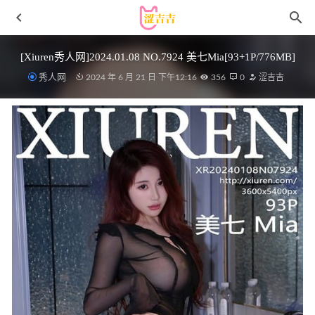
[Xiuren秀人网]2024.01.08 NO.7924 美七Mia[93+1P/776MB]
秀人网
2024 年 6 月 21 日 下午12:16
356
0
涩吉吉
咬一口兔娘 – NO.179 10月作品 绝区零 猫宫又奈 [75P1V-
1.69GB]
2024-12-01
[Ugirls尤果网]爱尤物 2022.01.03 No.2249 微胖的小狐狸
2023-01-20
[Xiuren秀人网]2024.05.16 NO.8551 林月月[81+1P/866MB]
2024-10-21
Habin(夏彬)- 写真图片合集【持续更新中】
2023-06-18