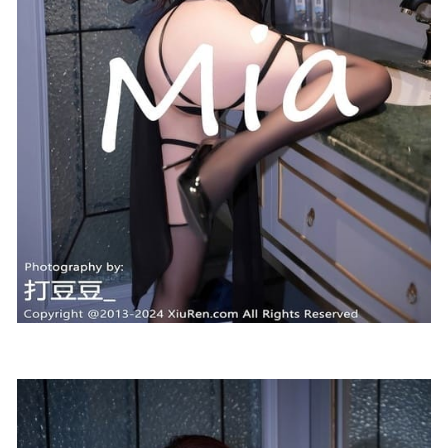
[Ugirls尤果网] 爱尤物专辑 VOL.2186 李依然 赤红情人[35P
／35.7MB]
2023-01-08