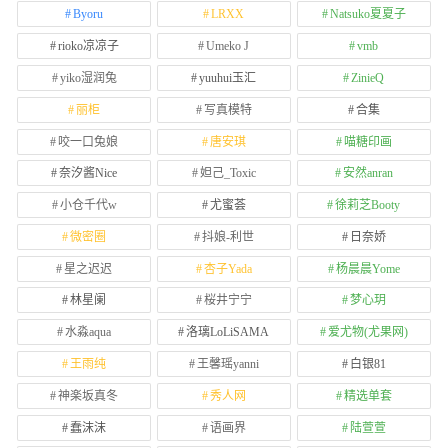
Byoru
LRXX
Natsuko夏夏子
rioko凉凉子
Umeko J
vmb
yiko湿润兔
yuuhui玉汇
ZinieQ
丽柜
写真模特
合集
咬一口兔娘
唐安琪
喵糖印画
奈汐酱Nice
妲己_Toxic
安然anran
小仓千代w
尤蜜荟
徐莉芝Booty
微密圈
抖娘-利世
日奈娇
星之迟迟
杏子Yada
杨晨晨Yome
林星阑
桜井宁宁
梦心玥
水淼aqua
洛璃LoLiSAMA
爱尤物(尤果网)
王雨纯
王馨瑶yanni
白银81
神楽坂真冬
秀人网
精选单套
蠢沫沫
语画界
陆萱萱