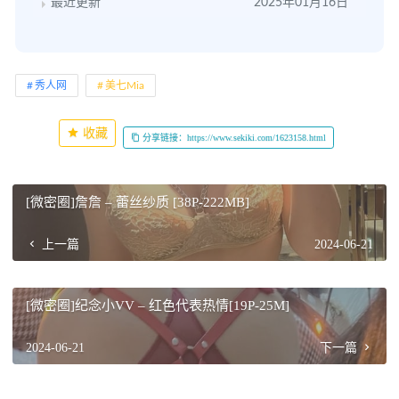
最近更新
2025年01月16日
秀人网
美七Mia
收藏
分享链接：https://www.sekiki.com/1623158.html
[微密圈]詹詹 – 蕾丝纱质 [38P-222MB]
上一篇
2024-06-21
[微密圈]纪念小VV – 红色代表热情[19P-25M]
2024-06-21
下一篇