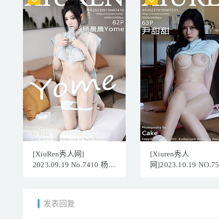
[XiuRen秀人网]
[Xiuren秀人
2023.09.19 No.7410 杨晨
网]2023.10.19 NO.7
晨Yome 美臀长裙
尹甜甜[63+1P/589MB
[83P/666MB]
发表回复