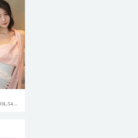
VOL.5420
778MB]