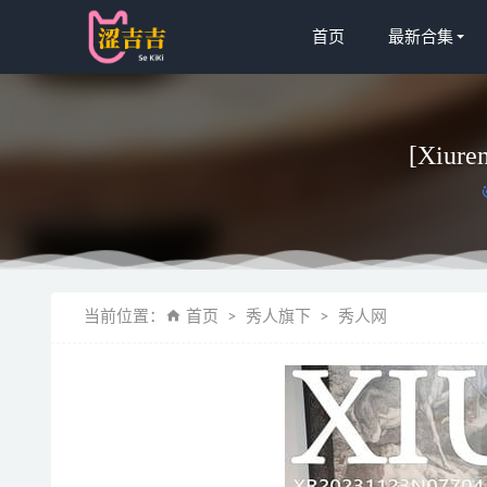
首页
最新合集
[Xiur
秋和柯基 – 
当前位置：
首页
秀人旗下
秀人网
[微密圈]俏妞
洛桑w伊梓 –
[Xiuren
[Xiuren秀