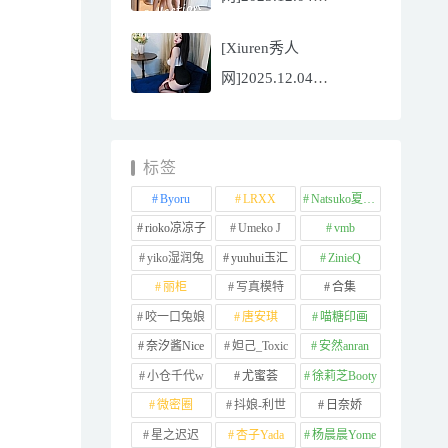
NO.11065
[Xiuren秀人
Well11[67P/745.99MB]
网]2025.12.04
NO.11064 李星儿
[49P/667.51MB]
标签
Byoru
LRXX
Natsuko夏夏子
rioko凉凉子
Umeko J
vmb
yiko湿润兔
yuuhui玉汇
ZinieQ
丽柜
写真模特
合集
咬一口兔娘
唐安琪
喵糖印画
奈汐酱Nice
妲己_Toxic
安然anran
小仓千代w
尤蜜荟
徐莉芝Booty
微密圈
抖娘-利世
日奈娇
星之迟迟
杏子Yada
杨晨晨Yome