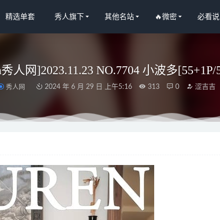
精选单套
秀人旗下
其他名站
🔥微密
必看说
en秀人网]2023.11.23 NO.7704 小波多[55+1P/
秀人网
2024 年 6 月 29 日 上午5:16
313
0
涩吉吉
NO.051 蒂法护士同人[81P1V/3.14GB]
2022-05-06
qiaoniuTT – 蕾丝内衣[11P-31M]
2023-11-21
 NO.19 甜筒 [40P-249MB]
2025-08-29
秀人网]2022.11.09 NO.5832 就是阿朱啊[83+1P／553MB]
2023-03-05
人网]2025.03.21 NO.10053 Candy糖糖[83+1P/794MB]
2025-10-10