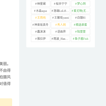
林星阑
桜井宁宁
梦心玥
水淼aqua
洛璃LoLiSAMA
爱尤物(尤果网)
王雨纯
王馨瑶yanni
白银81
神楽坂真冬
秀人网
精选单套
蠢沫沫
语画界
陆萱萱
雅拉伊
雨波_HaneAme
鱼子酱Fish
美丽。
不由得
拍摄风
对值得