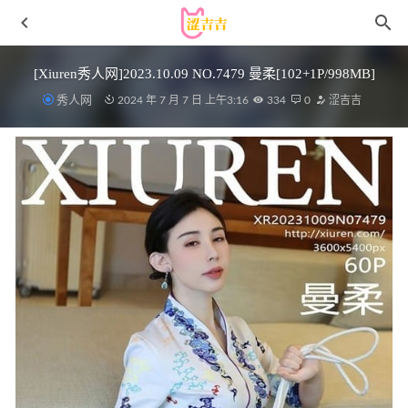
[Xiuren秀人网]2023.10.09 NO.7479 曼柔[102+1P/998MB]
秀人网
2024 年 7 月 7 日 上午3:16
334
0
涩吉吉
秀人网 – 2020.09.08 Vol.2540 安然Maleah[60P719M]
2022-
12-01
蜜汁猫裘 – NO.108 普利茅斯 奶牛装ver[74P1V-0.99GB]
2024-07-21
[Xiuren秀人网]2022.11.24 NO.5908 陆萱萱[77+1P／535MB]
2023-03-24
[微密圈]张鑫baby – 蓝色蝴蝶丁字酷[40P5V-243MB]
2025-