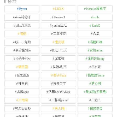
标签
Byoru
LRXX
Natsuko夏夏子
rioko凉凉子
Umeko J
vmb
yiko湿润兔
yuuhui玉汇
ZinieQ
丽柜
写真模特
合集
咬一口兔娘
唐安琪
喵糖印画
奈汐酱Nice
妲己_Toxic
安然anran
小仓千代w
尤蜜荟
徐莉芝Booty
微密圈
抖娘-利世
日奈娇
星之迟迟
杏子Yada
杨晨晨Yome
林星阑
桜井宁宁
梦心玥
水淼aqua
洛璃LoLiSAMA
爱尤物(尤果网)
王雨纯
王馨瑶yanni
白银81
神楽坂真冬
秀人网
精选单套
蠢沫沫
语画界
陆萱萱