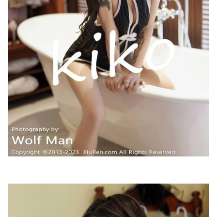
727MB]
2023-11-27
Sally Dorasnow – NO.027 Keqing Lingerie [46P-155MB]
2023-01-24