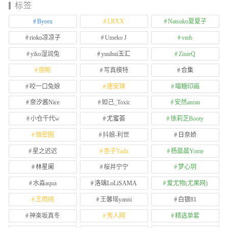
标签
Byoru
LRXX
Natsuko夏夏子
rioko凉凉子
Umeko J
vmb
yiko湿润兔
yuuhui玉汇
ZinieQ
丽柜
写真模特
合集
咬一口兔娘
唐安琪
喵糖印画
奈汐酱Nice
妲己_Toxic
安然anran
小仓千代w
尤蜜荟
徐莉芝Booty
微密圈
抖娘-利世
日奈娇
星之迟迟
杏子Yada
杨晨晨Yome
林星阑
桜井宁宁
梦心玥
水淼aqua
洛璃LoLiSAMA
爱尤物(尤果网)
王雨纯
王馨瑶yanni
白银81
神楽坂真冬
秀人网
精选单套