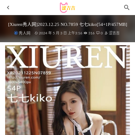
[Xiuren秀人网]2023.12.25 NO.7859 七七kiko[54+1P/457MB]
秀人网
2024 年 5 月 3 日 上午3:16
316
0
涩吉吉
[微密圈]婕西 – 黑色蕾丝包臀裙配开档袜 [37P-28M]
2023-
08-11
yuuhui玉汇 – NO.99 NIKKE：D：杀手妻子[139P1V-948MB]
2024-12-23
[XIAOYU语画界]2023.01.04 VOL.939 77qiqi[90+1P／
520MB]
2023-07-22
[Xiuren秀人网]2023.06.19 NO.6937 玉兔miki[81+1P／