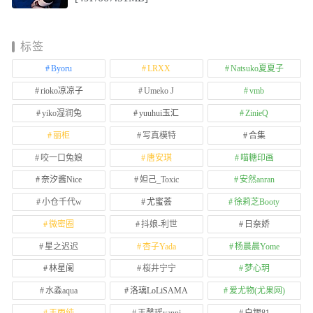
标签
Byoru
LRXX
Natsuko夏夏子
rioko凉凉子
Umeko J
vmb
yiko湿润兔
yuuhui玉汇
ZinieQ
丽柜
写真模特
合集
咬一口兔娘
唐安琪
喵糖印画
奈汐酱Nice
妲己_Toxic
安然anran
小仓千代w
尤蜜荟
徐莉芝Booty
微密圈
抖娘-利世
日奈娇
星之迟迟
杏子Yada
杨晨晨Yome
林星阑
桜井宁宁
梦心玥
水淼aqua
洛璃LoLiSAMA
爱尤物(尤果网)
王雨纯
王馨瑶yanni
白银81