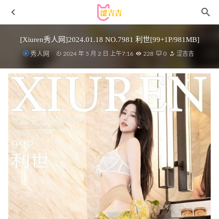
[Xiuren秀人网]2024.01.18 NO.7981 利世[99+1P/981MB]
秀人网
2024 年 5 月 2 日 上午7:16
228
0
涩吉吉
Natsuko夏夏子 – NO.69 停云 [112P-835MB]
2025-07-19
[Xiuren秀人网]2023.11.30 NO.7740 小泡芙
winna[90+1P/823MB]
2024-05-09
青豆客 – 2017.08.17 周依[53+1P198M]
2022-11-07
[Xiuren秀人网]2022.12.02 NO.5942 夏甜甜[79+1P／722MB]
2023-04-19
秀人网 – 2020.09.25 VOL.2603 林子欣FREYA[41+1P449M]