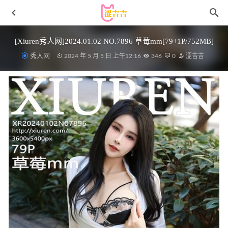
[Xiuren秀人网]2024.01.02 NO.7896 草莓mm[79+1P/752MB]
秀人网
2024 年 5 月 5 日 上午12:16
346
0
涩吉吉
[Ugirls尤果网]爱尤物 2022.08.15 No.2391 夏沫沫tifa[35P]
2023-01-15
[Xiuren秀人网]2025.11.04 NO.10946 Zoe柚柚[74P/773.45MB]
2026-06-05
HaNari(하나리) – NO.29 [LEEHEE EXPRESS] – LEHF-127
[75P-96M]
2025-04-18
咬一口兔娘(yiko湿润兔) – 十月T3特典『恶毒酒吧』[39P