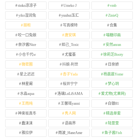
rioko凉凉子
Umeko J
vmb
yiko湿润兔
yuuhui玉汇
ZinieQ
丽柜
写真模特
合集
咬一口兔娘
唐安琪
喵糖印画
奈汐酱Nice
妲己_Toxic
安然anran
小仓千代w
尤蜜荟
徐莉芝Booty
微密圈
抖娘-利世
日奈娇
星之迟迟
杏子Yada
杨晨晨Yome
林星阑
桜井宁宁
梦心玥
水淼aqua
洛璃LoLiSAMA
爱尤物(尤果网)
王雨纯
王馨瑶yanni
白银81
神楽坂真冬
秀人网
精选单套
蠢沫沫
语画界
陆萱萱
雅拉伊
雨波_HaneAme
鱼子酱Fish