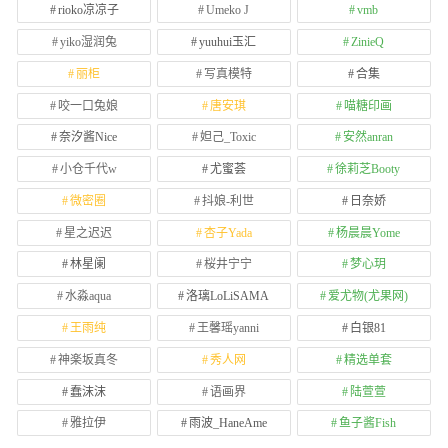
rioko凉凉子
Umeko J
vmb
yiko湿润兔
yuuhui玉汇
ZinieQ
丽柜
写真模特
合集
咬一口兔娘
唐安琪
喵糖印画
奈汐酱Nice
妲己_Toxic
安然anran
小仓千代w
尤蜜荟
徐莉芝Booty
微密圈
抖娘-利世
日奈娇
星之迟迟
杏子Yada
杨晨晨Yome
林星阑
桜井宁宁
梦心玥
水淼aqua
洛璃LoLiSAMA
爱尤物(尤果网)
王雨纯
王馨瑶yanni
白银81
神楽坂真冬
秀人网
精选单套
蠢沫沫
语画界
陆萱萱
雅拉伊
雨波_HaneAme
鱼子酱Fish