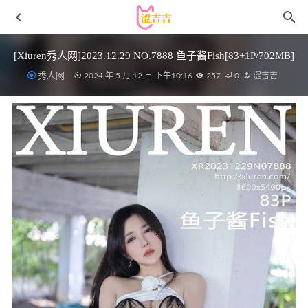
[Xiuren秀人网]2023.12.29 NO.7888 鱼子酱Fish[83+1P/702MB]
秀人网
2024 年 5 月 12 日 下午10:16
257
0
涩吉吉
神沢永莉 – NO.20 别看大姐姐啦[78P1V-1.42G]
2024-04-20
普美Bomi – NO.31 [BLUECAKE] POP Star[109P-2.76GB]
2022-07-14
[Ugirls尤果网]爱尤物专辑 NO.2931 姓感序幕 予念[35P]
2025-09-24
[Xiuren秀人网]2023.10.07 NO.7468 林星阑[85+1P/558MB]
2024-05-13