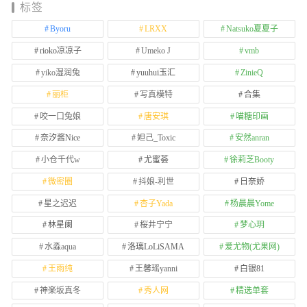
标签
Byoru
LRXX
Natsuko夏夏子
rioko凉凉子
Umeko J
vmb
yiko湿润兔
yuuhui玉汇
ZinieQ
丽柜
写真模特
合集
咬一口兔娘
唐安琪
喵糖印画
奈汐酱Nice
妲己_Toxic
安然anran
小仓千代w
尤蜜荟
徐莉芝Booty
微密圈
抖娘-利世
日奈娇
星之迟迟
杏子Yada
杨晨晨Yome
林星阑
桜井宁宁
梦心玥
水淼aqua
洛璃LoLiSAMA
爱尤物(尤果网)
王雨纯
王馨瑶yanni
白银81
神楽坂真冬
秀人网
精选单套