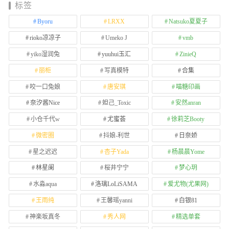
标签
Byoru
LRXX
Natsuko夏夏子
rioko凉凉子
Umeko J
vmb
yiko湿润兔
yuuhui玉汇
ZinieQ
丽柜
写真模特
合集
咬一口兔娘
唐安琪
喵糖印画
奈汐酱Nice
妲己_Toxic
安然anran
小仓千代w
尤蜜荟
徐莉芝Booty
微密圈
抖娘-利世
日奈娇
星之迟迟
杏子Yada
杨晨晨Yome
林星阑
桜井宁宁
梦心玥
水淼aqua
洛璃LoLiSAMA
爱尤物(尤果网)
王雨纯
王馨瑶yanni
白银81
神楽坂真冬
秀人网
精选单套