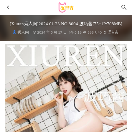
[Xiuren秀人网]2024.01.23 NO.8004 波巧酱[75+1P/708MB]
秀人网
2024 年 5 月 17 日 下午5:16
368
0
涩吉吉
wendydydydy_酱油 – NO.12 蔚蓝档案-飞鸟马时兔女郎[17P-
30MB]
2025-11-07
许岚LAN NO.30 泳池竟泳 [40P-365M]
2023-11-21
[微密圈]鱼神 – 另类刺激 [22P-152M]
2025-04-18
秋和柯基 – NO.78 &奶桃 电车[80P1V-1.74GB]
2022-08-04
雨波_HaneAme – NO.248 一拳超人 吹雪[50P2V-394MB]
2023-03-05