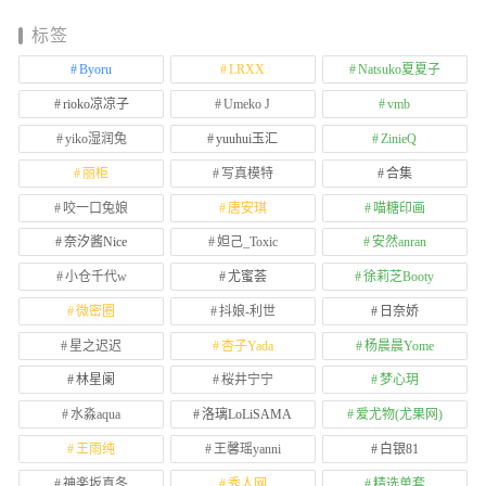
标签
Byoru
LRXX
Natsuko夏夏子
rioko凉凉子
Umeko J
vmb
yiko湿润兔
yuuhui玉汇
ZinieQ
丽柜
写真模特
合集
咬一口兔娘
唐安琪
喵糖印画
奈汐酱Nice
妲己_Toxic
安然anran
小仓千代w
尤蜜荟
徐莉芝Booty
微密圈
抖娘-利世
日奈娇
星之迟迟
杏子Yada
杨晨晨Yome
林星阑
桜井宁宁
梦心玥
水淼aqua
洛璃LoLiSAMA
爱尤物(尤果网)
王雨纯
王馨瑶yanni
白银81
神楽坂真冬
秀人网
精选单套