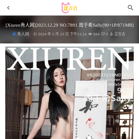
[Xiuren秀人网]2023.12.29 NO.7891 周于希Sally[90+1P/871MB]
秀人网
2024 年 5 月 23 日 下午11:16
364
0
涩吉吉
[XIAOYU语画界]2021.09.26 VOL.622 梦心月[70+1P／
584MB]
2023-01-06
秀人网 – 2021.03.29 VOL.3255 安然Maleah[65+1P644M]
2022-12-16
Min.E (민이) – NO.38 [LEEHEE EXPRESS] LEHF 171
Min.E민이 [57P-214MB]
2026-04-14
[Ligui丽柜]2021.08.04 《香丝汉堡》苏黎 [67+1P/85MB]