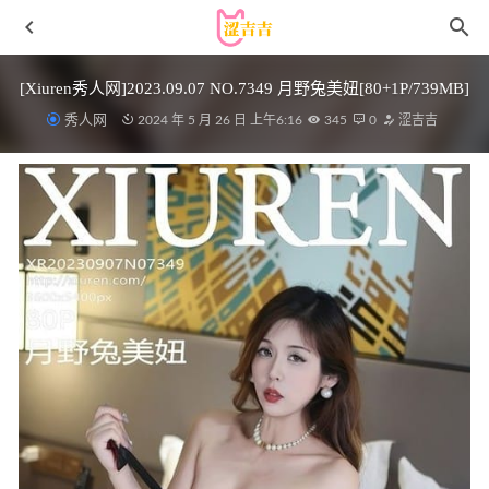
[Xiuren秀人网]2023.09.07 NO.7349 月野兔美妞[80+1P/739MB]
秀人网
2024 年 5 月 26 日 上午6:16
345
0
涩吉吉
樱晚gigi – NO.58 粉丝群收费写真24 铃声[25P-202MB]
2022-10-27
三度_69 – NO.092 学生会长思春期 [41P-394MB]
2026-05-16
Byoru – NO.250 Asuna Blueheat [63P23V-2.79GB]
2025-08-14
Nyako喵子 – NO.057 隣のやばいお姉さん OL [78P1V-
715MB]
2023-02-07
[Xiuren秀人网]2024.09.20 NO.9182 沐言