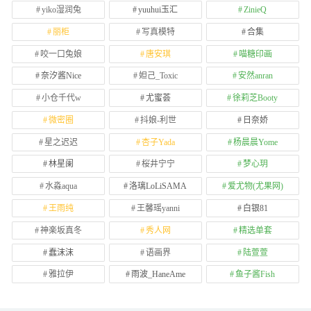
yiko湿润兔
yuuhui玉汇
ZinieQ
丽柜
写真模特
合集
咬一口兔娘
唐安琪
喵糖印画
奈汐酱Nice
妲己_Toxic
安然anran
小仓千代w
尤蜜荟
徐莉芝Booty
微密圈
抖娘-利世
日奈娇
星之迟迟
杏子Yada
杨晨晨Yome
林星阑
桜井宁宁
梦心玥
水淼aqua
洛璃LoLiSAMA
爱尤物(尤果网)
王雨纯
王馨瑶yanni
白银81
神楽坂真冬
秀人网
精选单套
蠢沫沫
语画界
陆萱萱
雅拉伊
雨波_HaneAme
鱼子酱Fish