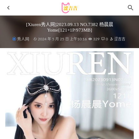
[Xiuren秀人网]2023.09.13 NO.7382 杨晨晨
Yome[121+1P/973MB]
秀人网
2024 年 5 月 25 日 上午10:16
329
0
涩吉吉
장주(Isabella) – 029 ARTGRAVIA_VOL454[93P-152MB]
2022-12-07
[YouMi尤蜜荟]2022.04.08 VOL.774 尤妮丝Egg[74+1P／
649MB]
2023-01-25
[喵糖映画]VOL.380 海边长裙 [20P/472MB]
2023-01-25
[Xiuren秀人网]2023.10.31 NO.7589 安然anran[80+1P/747MB]
2024-03-03