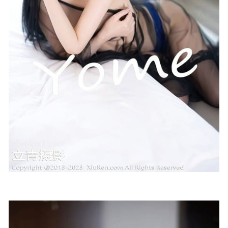
ZziZzi – NO.12 [DJAWA] No.317 Shorts [47P-828MB]
2023-
05-16