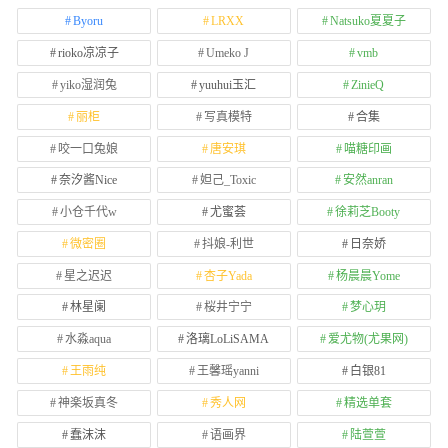
Byoru
LRXX
Natsuko夏夏子
rioko凉凉子
Umeko J
vmb
yiko湿润兔
yuuhui玉汇
ZinieQ
丽柜
写真模特
合集
咬一口兔娘
唐安琪
喵糖印画
奈汐酱Nice
妲己_Toxic
安然anran
小仓千代w
尤蜜荟
徐莉芝Booty
微密圈
抖娘-利世
日奈娇
星之迟迟
杏子Yada
杨晨晨Yome
林星阑
桜井宁宁
梦心玥
水淼aqua
洛璃LoLiSAMA
爱尤物(尤果网)
王雨纯
王馨瑶yanni
白银81
神楽坂真冬
秀人网
精选单套
蠢沫沫
语画界
陆萱萱