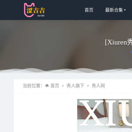
首页
最新合集
[Xiuren
是三不是世w
当前位置：
首页
秀人旗下
秀人网
水淼aqua 
[Xiuren秀
奈汐酱nice 
小羊弹弹