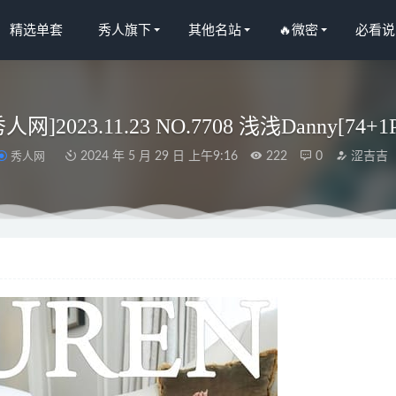
精选单套
秀人旗下
其他名站
🔥微密
必看说
秀人网]2023.11.23 NO.7708 浅浅Danny[74+1
秀人网
2024 年 5 月 29 日 上午9:16
222
0
涩吉吉
 – NO.33 日式小背带 [25P-122MB]
2024-08-12
NO.162 23年11月会员订阅⚜️剣の乙女⚜️ [21P-27M]
2025-04-18
人网]2025.02.14 NO.9882 美少女@[55+1P/501MB]
2025-08-18
– BNO.21 姐姐2.0 [66P-179MB]
2025-12-04
 – 微密圈/岛遇等写真&视频合集【持续更新中】
2026-01-07