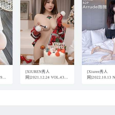
[XIUREN秀人
[Xiuren秀人
994
网]2021.12.24 VOL.4383
网]2022.10.13 
B]
鱼子酱Fish[77+1P／
Arude薇薇[82+
711MB]
702MB]