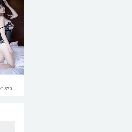
NO.5704
1P／