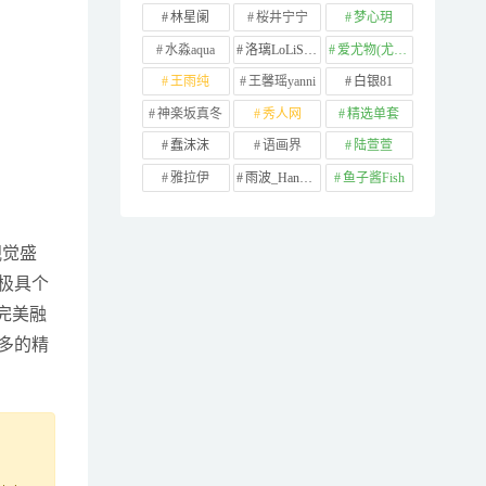
林星阑
桜井宁宁
梦心玥
水淼aqua
洛璃LoLiSAMA
爱尤物(尤果网)
王雨纯
王馨瑶yanni
白银81
神楽坂真冬
秀人网
精选单套
蠢沫沫
语画界
陆萱萱
雅拉伊
雨波_HaneAme
鱼子酱Fish
视觉盛
极具个
完美融
多的精