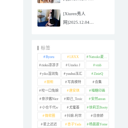
NO.11065
[Xiuren秀人
Well11[67P/745.99MB]
网]2025.12.04
NO.11064 李星儿
[49P/667.51MB]
标签
Byoru
LRXX
Natsuko夏夏子
rioko凉凉子
Umeko J
vmb
yiko湿润兔
yuuhui玉汇
ZinieQ
丽柜
写真模特
合集
咬一口兔娘
唐安琪
喵糖印画
奈汐酱Nice
妲己_Toxic
安然anran
小仓千代w
尤蜜荟
徐莉芝Booty
微密圈
抖娘-利世
日奈娇
星之迟迟
杏子Yada
杨晨晨Yome