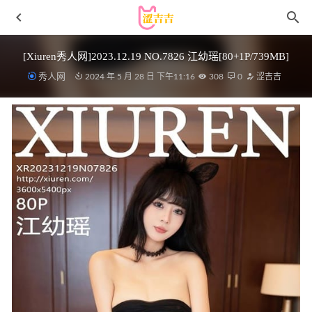
[Xiuren秀人网]2023.12.19 NO.7826 江幼瑶[80+1P/739MB]
秀人网
2024 年 5 月 28 日 下午11:16
308
0
涩吉吉
usejan蓝蓝 – NO.11 奶味软糖 [40P-75MB]
2023-03-18
Ligui丽柜 – 2020.11.23 《瓜熟并蒂》凉儿[53+1P53M]
2022-
11-12
无颜小天使wy – NO.22 2023赛博 透明兔女郎 [94P4V-
597MB]
2024-09-17
[微密圈]果儿Victoria – 520挚爱献礼 [14P1V-434MB]
2023-
06-05