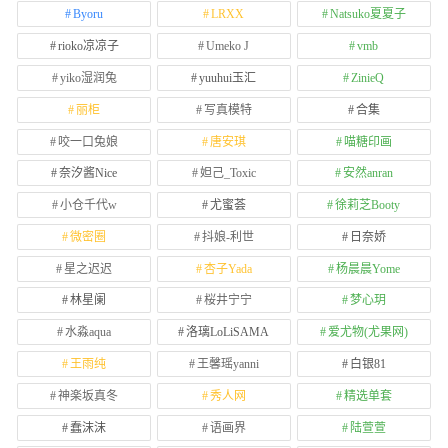
Byoru
LRXX
Natsuko夏夏子
rioko凉凉子
Umeko J
vmb
yiko湿润兔
yuuhui玉汇
ZinieQ
丽柜
写真模特
合集
咬一口兔娘
唐安琪
喵糖印画
奈汐酱Nice
妲己_Toxic
安然anran
小仓千代w
尤蜜荟
徐莉芝Booty
微密圈
抖娘-利世
日奈娇
星之迟迟
杏子Yada
杨晨晨Yome
林星阑
桜井宁宁
梦心玥
水淼aqua
洛璃LoLiSAMA
爱尤物(尤果网)
王雨纯
王馨瑶yanni
白银81
神楽坂真冬
秀人网
精选单套
蠢沫沫
语画界
陆萱萱