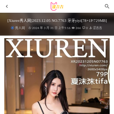
[Xiuren秀人网]2023.12.05 NO.7763 牙牙yiyi[78+1P/729MB]
秀人网
2024 年 3 月 31 日 上午5:16
266
0
涩吉吉
[Xiuren秀人网]2023.09.08 NO.7362 周于希
Sally[94+1P/1.08GB]
2024-05-30
Angela小热巴 – 写真图片合集【持续更新中】
2024-05-27
起司块wii – NO.20 需库夫泳装[20P/138MB]
2022-05-06
[微密圈]铁锤姐姐 – 首组嘉宾[18P1V-172MB]
2023-06-12
AT鲨 – NO.35 足球宝贝[30P-126M]
2024-10-30