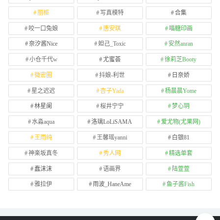
丽柜
写真模特
合集
咬一口兔娘
唐安琪
喵糖印画
奈汐酱Nice
妲己_Toxic
安然anran
小仓千代w
尤蜜荟
徐莉芝Booty
微密圈
抖娘-利世
日奈娇
星之迟迟
杏子Yada
杨晨晨Yome
林星阑
桜井宁宁
梦心玥
水淼aqua
洛璃LoLiSAMA
爱尤物(尤果网)
王雨纯
王馨瑶yanni
白银81
神楽坂真冬
秀人网
精选单套
蠢沫沫
语画界
陆萱萱
雅拉伊
雨波_HaneAme
鱼子酱Fish