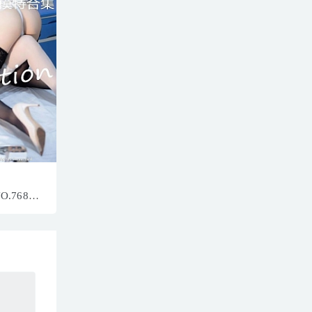
NO.7683
873MB]