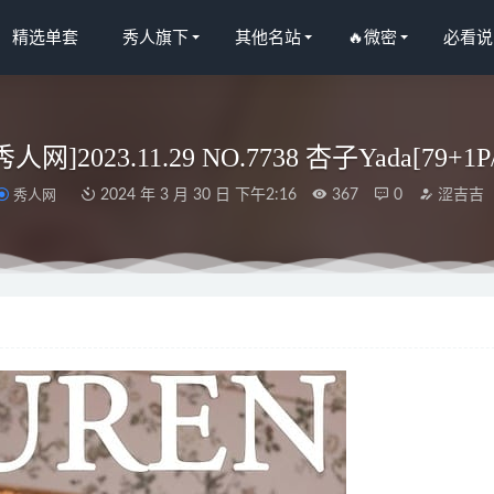
精选单套
秀人旗下
其他名站
🔥微密
必看说
n秀人网]2023.11.29 NO.7738 杏子Yada[79+1P
秀人网
2024 年 3 月 30 日 下午2:16
367
0
涩吉吉
人网]2024.12.12 NO.9590 陆萱萱[81+1P/780MB]
2025-06-06
人网]2025.03.20 NO.10046 Well11[78+1P/799MB]
2025-10-08
 – 写真图片合集【持续更新中】
2023-04-06
人网] 2025.03.06 NO.9973 田冰冰 [54P 528.17 MB]
2025-09-09
NO.157 史莱姆 [141P-565MB]
2025-08-29