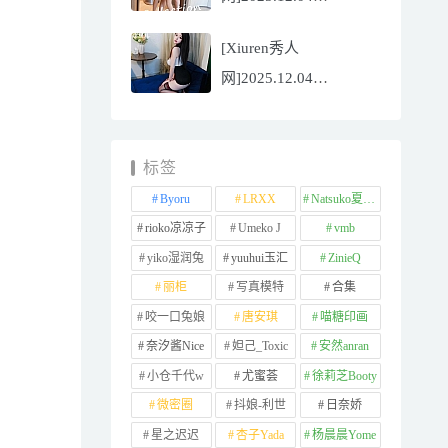
NO.11065
[Xiuren秀人
Well11[67P/745.99MB]
网]2025.12.04
NO.11064 李星儿
[49P/667.51MB]
标签
Byoru
LRXX
Natsuko夏夏子
rioko凉凉子
Umeko J
vmb
yiko湿润兔
yuuhui玉汇
ZinieQ
丽柜
写真模特
合集
咬一口兔娘
唐安琪
喵糖印画
奈汐酱Nice
妲己_Toxic
安然anran
小仓千代w
尤蜜荟
徐莉芝Booty
微密圈
抖娘-利世
日奈娇
星之迟迟
杏子Yada
杨晨晨Yome