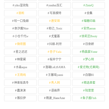
yiko湿润兔
yuuhui玉汇
ZinieQ
丽柜
写真模特
合集
咬一口兔娘
唐安琪
喵糖印画
奈汐酱Nice
妲己_Toxic
安然anran
小仓千代w
尤蜜荟
徐莉芝Booty
微密圈
抖娘-利世
日奈娇
星之迟迟
杏子Yada
杨晨晨Yome
林星阑
桜井宁宁
梦心玥
水淼aqua
洛璃LoLiSAMA
爱尤物(尤果网)
王雨纯
王馨瑶yanni
白银81
神楽坂真冬
秀人网
精选单套
蠢沫沫
语画界
陆萱萱
雅拉伊
雨波_HaneAme
鱼子酱Fish