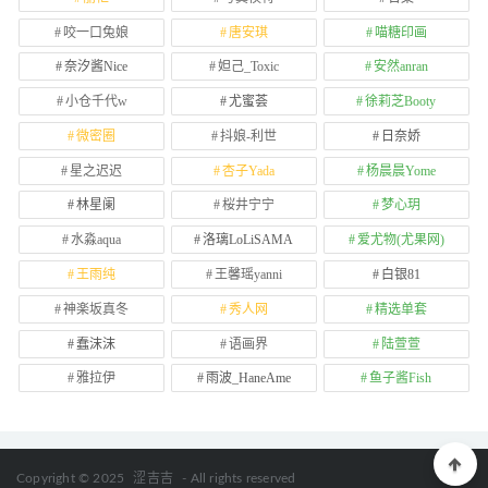
咬一口兔娘
唐安琪
喵糖印画
奈汐酱Nice
妲己_Toxic
安然anran
小仓千代w
尤蜜荟
徐莉芝Booty
微密圈
抖娘-利世
日奈娇
星之迟迟
杏子Yada
杨晨晨Yome
林星阑
桜井宁宁
梦心玥
水淼aqua
洛璃LoLiSAMA
爱尤物(尤果网)
王雨纯
王馨瑶yanni
白银81
神楽坂真冬
秀人网
精选单套
蠢沫沫
语画界
陆萱萱
雅拉伊
雨波_HaneAme
鱼子酱Fish
Copyright © 2025
涩吉吉
- All rights reserved