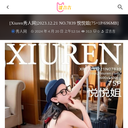
[Xiuren秀人网]2023.12.21 NO.7839 悦悦姐[75+1P/696MB]
秀人网
2024 年 4 月 20 日 上午12:16
313
0
涩吉吉
喵糖映画 – VOL.010 大眼JK妹[40P624M]
2022-11-07
[YouMi尤蜜荟]2023.01.20 VOL.894 周妍希[110+1P／
894MB]
2023-07-02
雨波_HaneAme – NO.410 Lustful Goat Miko 邪羊巫女写真书
[88P-511MB]
2025-07-19
[Xiuren秀人网]2025.08.15 NO.10656 鱼子酱
Fish[81P/788.62MB]
2026-03-24