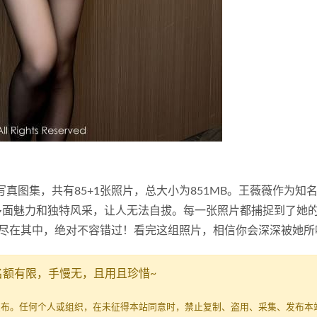
薇的写真图集，共有85+1张照片，总大小为851MB。王薇薇作为知
的多面魅力和独特风采，让人无法自拔。每一张照片都捕捉到了她
尽在其中，绝对不容错过！看完这组照片，相信你会深深被她所
名额有限，手慢无，且用且珍惜~
发布。任何个人或组织，在未征得本站同意时，禁止复制、盗用、采集、发布本