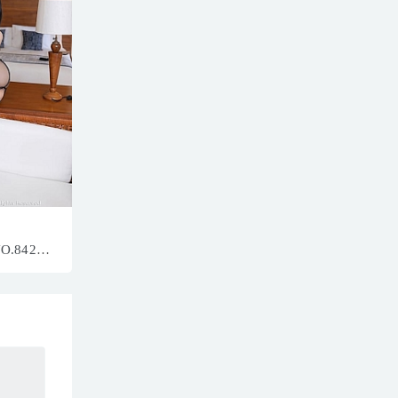
NO.8426
MB]