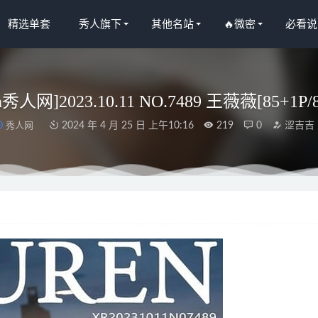
精选单套
秀人旗下
其他名站
🔥微密
必看说
en秀人网]2023.10.11 NO.7489 王薇薇[85+1P/
秀人网
2024 年 4 月 25 日 上午10:16
219
0
涩吉吉
宝妹纸 – 勒PP的大肉丝[31P11V-481M]
2025-04-18
语画界]2023.04.03 VOL.999 林乐一[80+1P／651MB]
2023-09-07
 NO.225 浴衣女仆[75P2V-549MB]
2025-11-21
ko – NO.21 円香兔女郎 [10P-81MB]
2025-06-05
希儿Cindy – 黑色镂空情趣 [26P2V-155MB]
2024-09-02