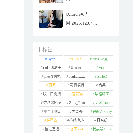
NO.11065
[Xiuren秀人
Well11[67P/745.99MB]
网]2025.12.04
NO.11064 李星儿
[49P/667.51MB]
标签
Byoru
LRXX
Natsuko夏夏子
rioko凉凉子
Umeko J
vmb
yiko湿润兔
yuuhui玉汇
ZinieQ
丽柜
写真模特
合集
咬一口兔娘
唐安琪
喵糖印画
奈汐酱Nice
妲己_Toxic
安然anran
小仓千代w
尤蜜荟
徐莉芝Booty
微密圈
抖娘-利世
日奈娇
星之迟迟
杏子Yada
杨晨晨Yome