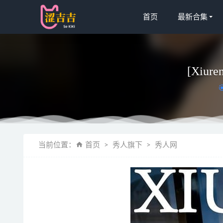
首页
最新合集
[Xiur
[微密圈]奶
当前位置：
首页
秀人旗下
秀人网
[XIAOYU
神楽坂真冬 –
幼愛youme
[微密圈]金