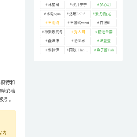
林星阑
桜井宁宁
梦心玥
水淼aqua
洛璃LoLiSAMA
爱尤物(尤果网)
王雨纯
王馨瑶yanni
白银81
神楽坂真冬
秀人网
精选单套
蠢沫沫
语画界
陆萱萱
雅拉伊
雨波_HaneAme
鱼子酱Fish
名模特和
的精彩表
吸引。
站内