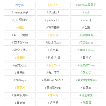
Byoru
LRXX
Natsuko夏夏子
rioko凉凉子
Umeko J
vmb
yiko湿润兔
yuuhui玉汇
ZinieQ
丽柜
写真模特
合集
咬一口兔娘
唐安琪
喵糖印画
奈汐酱Nice
妲己_Toxic
安然anran
小仓千代w
尤蜜荟
徐莉芝Booty
微密圈
抖娘-利世
日奈娇
星之迟迟
杏子Yada
杨晨晨Yome
林星阑
桜井宁宁
梦心玥
水淼aqua
洛璃LoLiSAMA
爱尤物(尤果网)
王雨纯
王馨瑶yanni
白银81
神楽坂真冬
秀人网
精选单套
蠢沫沫
语画界
陆萱萱