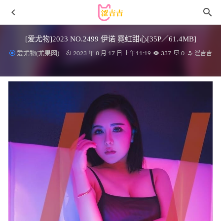
[爱尤物]2023 NO.2499 伊诺 霓虹甜心[35P／61.4MB]
爱尤物(尤果网)
2023 年 8 月 17 日 上午11:19
337
0
涩吉吉
焖焖碳 – NO.18 加斯科涅泳装[28P-186MB]
2022-10-08
桃良阿宅 – NO.47 女仆的小憩 [52P-441MB]
2024-08-04
小仓千代w – NO.118 信浓 赛车娘 (碧蓝航线)[57P-145MB]
2025-10-24
西园寺南歌 – NO.17 空姐[52P10V-1.72GB]
2022-10-31
[Xiuren秀人网]2025.05.08 NO.10249 刘婷婷[72+1P/622MB]
2025-11-27