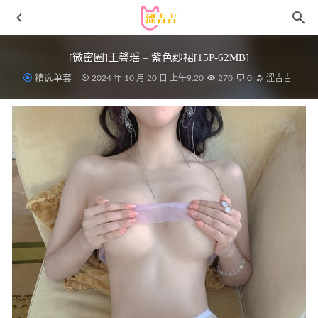
[微密圈]王馨瑶 – 紫色纱裙[15P-62MB]
精选单套
2024 年 10 月 20 日 上午9:20
270
0
涩吉吉
[XiuRen秀人网] 2023.09.20 No.7417 杏子Yada 黑丝美腿
[86P/715MB]
2024-01-19
[爱尤物]2022 NO.2419 心仪 表白欢喜[35P／65MB]
2023-06-
08
第四印象 – 2015.08.13 No.478[22+1P7M]
2022-11-22
抱走莫子AA – NO.77 地牢奴隶[58P52V-3.68GB]
2025-12-18
YoKo – SAINT Photolife Vol.01 Cat Bride[86P-342MB]
2023-