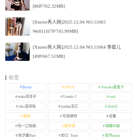
[86P/762.32MB]
[Xiuren秀人网]2025.12.04 NO.11065
Well11[67P/745.99MB]
[Xiuren秀人网]2025.12.04 NO.11064 李星儿
[49P/667.51MB]
标签
Byoru
LRXX
Natsuko夏夏子
rioko凉凉子
Umeko J
vmb
yiko湿润兔
yuuhui玉汇
ZinieQ
丽柜
写真模特
合集
咬一口兔娘
唐安琪
喵糖印画
奈汐酱Nice
妲己_Toxic
安然anran