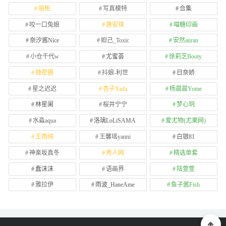
丽柜
写真模特
合集
咬一口兔娘
唐安琪
喵糖印画
奈汐酱Nice
妲己_Toxic
安然anran
小仓千代w
尤蜜荟
徐莉芝Booty
微密圈
抖娘-利世
日奈娇
星之迟迟
杏子Yada
杨晨晨Yome
林星阑
桜井宁宁
梦心玥
水淼aqua
洛璃LoLiSAMA
爱尤物(尤果网)
王雨纯
王馨瑶yanni
白银81
神楽坂真冬
秀人网
精选单套
蠢沫沫
语画界
陆萱萱
雅拉伊
雨波_HaneAme
鱼子酱Fish