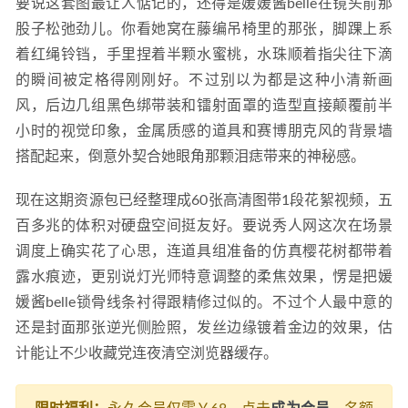
要说这套图最让人惦记的，还得是媛媛酱belle在镜头前那
股子松弛劲儿。你看她窝在藤编吊椅里的那张，脚踝上系
着红绳铃铛，手里捏着半颗水蜜桃，水珠顺着指尖往下滴
的瞬间被定格得刚刚好。不过别以为都是这种小清新画
风，后边几组黑色绑带装和镭射面罩的造型直接颠覆前半
小时的视觉印象，金属质感的道具和赛博朋克风的背景墙
搭配起来，倒意外契合她眼角那颗泪痣带来的神秘感。
现在这期资源包已经整理成60张高清图带1段花絮视频，五
百多兆的体积对硬盘空间挺友好。要说秀人网这次在场景
调度上确实花了心思，连道具组准备的仿真樱花树都带着
露水痕迹，更别说灯光师特意调整的柔焦效果，愣是把媛
媛酱belle锁骨线条衬得跟精修过似的。不过个人最中意的
还是封面那张逆光侧脸照，发丝边缘镀着金边的效果，估
计能让不少收藏党连夜清空浏览器缓存。