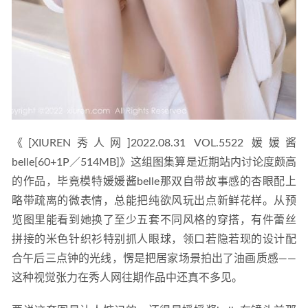
《[XIUREN秀人网]2022.08.31 VOL.5522 媛媛酱
belle[60+1P／514MB]》这组图集算是近期站内讨论度颇高
的作品，毕竟模特媛媛酱belle那双自带故事感的杏眼配上
略带疏离的微表情，总能把纯欲风玩出点新鲜花样。从预
览图里能看到她换了至少五套不同风格的穿搭，有件蕾丝
拼接的米色针织衫特别抓人眼球，领口若隐若现的设计配
合午后三点钟的光线，愣是把居家场景拍出了油画质感——
这种视觉张力在秀人网往期作品中还真不多见。