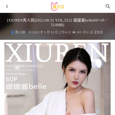
[XIUREN秀人网]2022.08.31 VOL.5522 媛媛酱belle[60+1P／
514MB]
秀人网
2023 年 1 月 13 日 上午6:22
195
0
涩吉吉
夏鸽鸽不想起床 – 写真图片合集【持续更新中】
2025-04-25
[微密圈]陈妮妮 – 油亮丝足 [20P-70MB]
2023-04-18
小仓千代w – NO.072 2024年1月Fantia会员合集[113P2V-
364M]
2025-04-18
[YOUMI尤蜜荟]2022.01.21 VOL.744 王雨纯[72+1P／
651MB]
2023-01-06
[Xiuren秀人网]2023.06.16 NO.6935 鱼子酱Fish[80+1P／