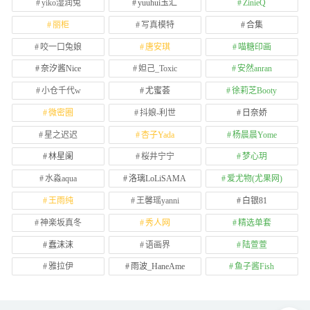
yiko湿润兔
yuuhui玉汇
ZinieQ
丽柜
写真模特
合集
咬一口兔娘
唐安琪
喵糖印画
奈汐酱Nice
妲己_Toxic
安然anran
小仓千代w
尤蜜荟
徐莉芝Booty
微密圈
抖娘-利世
日奈娇
星之迟迟
杏子Yada
杨晨晨Yome
林星阑
桜井宁宁
梦心玥
水淼aqua
洛璃LoLiSAMA
爱尤物(尤果网)
王雨纯
王馨瑶yanni
白银81
神楽坂真冬
秀人网
精选单套
蠢沫沫
语画界
陆萱萱
雅拉伊
雨波_HaneAme
鱼子酱Fish