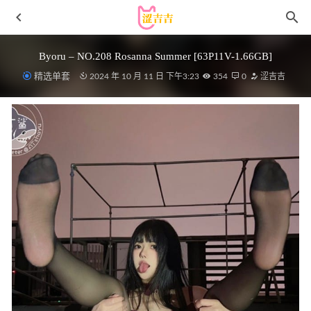
Byoru – NO.208 Rosanna Summer [63P11V-1.66GB]
精选单套
2024 年 10 月 11 日 下午3:23
354
0
涩吉吉
鱼子酱Fish – 暗墙3[150P-1.86GB]
2023-06-28
Byoru – NO.214 Jane Doe[67P14V-1.64GB]
2024-11-20
爱老师_PhD – VOL.029 葛饰北斋 泳装[21P189M]
2022-12-
18
姬灵 – 写真图片合集【持续更新中】
2024-03-30
蠢沫沫 – 写真图片合集【持续更新中】
2025-11-07