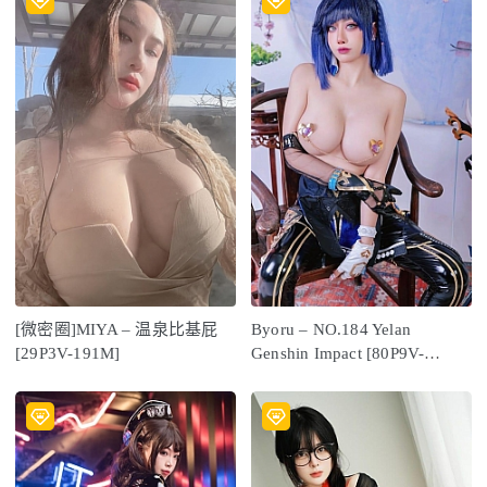
[微密圈]MIYA – 温泉比基屁
Byoru – NO.184 Yelan
[29P3V-191M]
Genshin Impact [80P9V-
1.45G]