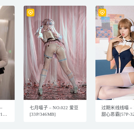
–
七月喵子 – NO.022 爱豆
过期米线线喵 – N
1V-
[33P/346MB]
甜心恶霸[57P-3