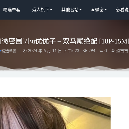
精选单套
秀人旗下
其他名站
🔥微密
必看说
[微密圈]小u优优子 – 双马尾绝配 [18P-15M
精选单套
2024 年 6 月 11 日 下午5:23
294
0
涩吉吉
人网]2025.06.30 NO.10486 唐安琪[81+1P/778MB]
2026-01-25
人网]2025.04.01 NO.10094 金允珍呐[54+1P/617MB]
2025-10-20
ulu – 写真图片合集【持续更新中】
2022-06-10
Hanari – Lilliel [60P-1.14GB]
2025-05-09
20斤的小王同学 – 蛋糕奶油[32P1V-272M]
2023-10-10