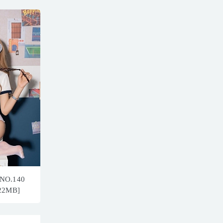
O.140
22MB]