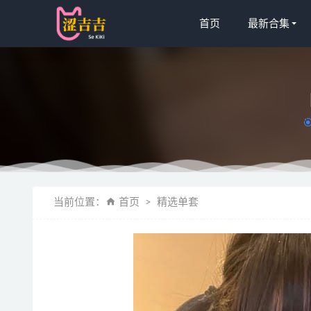
首页
最新合集
[Xiuren秀
当前位置：
首页
精选单套
[Xiuren秀
白露Bul
Takanashi 
[微密圈]1