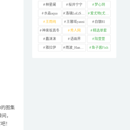
林星阑
桜井宁宁
梦心玥
水淼aqua
洛璃LoLiSAMA
爱尤物(尤果网)
王雨纯
王馨瑶yanni
白银81
神楽坂真冬
秀人网
精选单套
蠢沫沫
语画界
陆萱萱
雅拉伊
雨波_HaneAme
鱼子酱Fish
M的图集
瞬间，
宴吧！