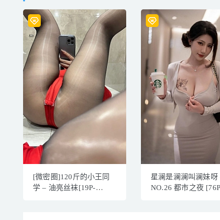
[微密圈]120斤的小王同
星澜是澜澜叫澜妹呀 
学 – 油亮丝袜[19P-
NO.26 都市之夜 [76P
30MB]
1.89GB]VIP