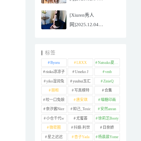
NO.11065
[Xiuren秀人
Well11[67P/745.99MB]
网]2025.12.04
NO.11064 李星儿
[49P/667.51MB]
标签
Byoru
LRXX
Natsuko夏夏子
rioko凉凉子
Umeko J
vmb
yiko湿润兔
yuuhui玉汇
ZinieQ
丽柜
写真模特
合集
咬一口兔娘
唐安琪
喵糖印画
奈汐酱Nice
妲己_Toxic
安然anran
小仓千代w
尤蜜荟
徐莉芝Booty
微密圈
抖娘-利世
日奈娇
星之迟迟
杏子Yada
杨晨晨Yome