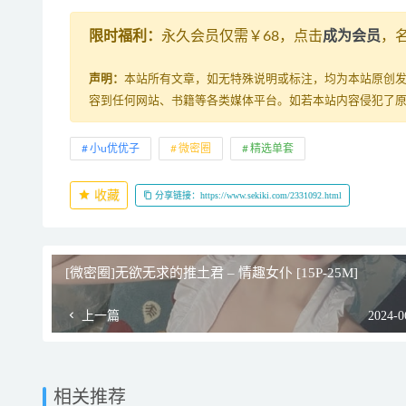
限时福利：
永久会员仅需￥68，点击
成为会员
，
声明：
本站所有文章，如无特殊说明或标注，均为本站原创
容到任何网站、书籍等各类媒体平台。如若本站内容侵犯了
小u优优子
微密圈
精选单套
收藏
分享链接：https://www.sekiki.com/2331092.html
[微密圈]无欲无求的推土君 – 情趣女仆 [15P-25M]
上一篇
2024-0
相关推荐