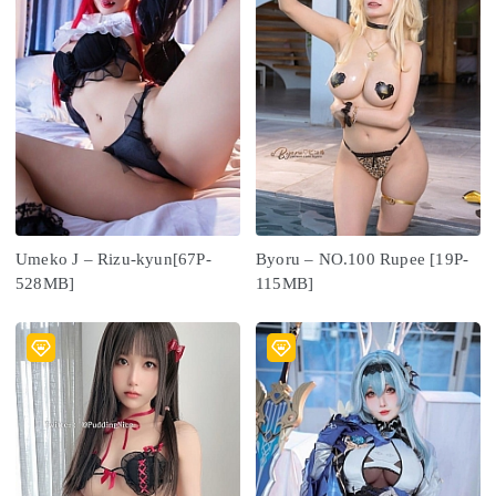
Umeko J – Rizu-kyun[67P-
Byoru – NO.100 Rupee [19P-
528MB]
115MB]