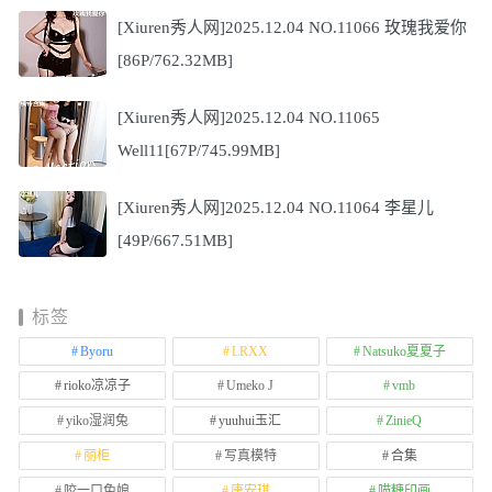
[Xiuren秀人网]2025.12.04 NO.11066 玫瑰我爱你
[86P/762.32MB]
[Xiuren秀人网]2025.12.04 NO.11065
Well11[67P/745.99MB]
[Xiuren秀人网]2025.12.04 NO.11064 李星儿
[49P/667.51MB]
标签
Byoru
LRXX
Natsuko夏夏子
rioko凉凉子
Umeko J
vmb
yiko湿润兔
yuuhui玉汇
ZinieQ
丽柜
写真模特
合集
咬一口兔娘
唐安琪
喵糖印画