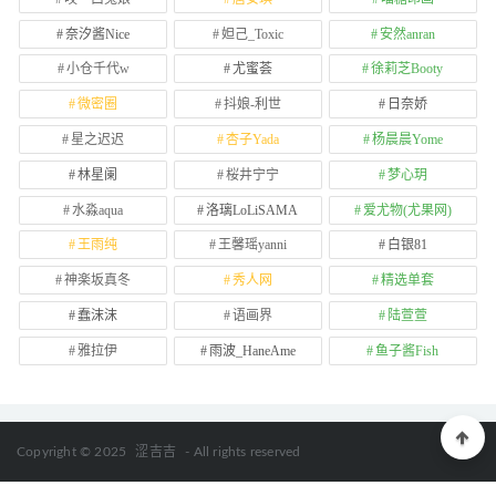
奈汐酱Nice
妲己_Toxic
安然anran
小仓千代w
尤蜜荟
徐莉芝Booty
微密圈
抖娘-利世
日奈娇
星之迟迟
杏子Yada
杨晨晨Yome
林星阑
桜井宁宁
梦心玥
水淼aqua
洛璃LoLiSAMA
爱尤物(尤果网)
王雨纯
王馨瑶yanni
白银81
神楽坂真冬
秀人网
精选单套
蠢沫沫
语画界
陆萱萱
雅拉伊
雨波_HaneAme
鱼子酱Fish
Copyright © 2025
涩吉吉
- All rights reserved