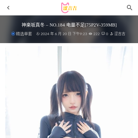
神楽坂真冬 – NO.184 电量不足[75P2V-359MB]
精选单套
2024 年 6 月 20 日 下午9:23
222
0
涩吉吉
CandyBall – Soft Easter[38P-157MB]
2025-04-25
女主K – NO.17 沉默的学姐[102P-742MB]
2023-02-09
雨波_HaneAme – NO.458 Chained_Soldier_Fubuki_Azuma_魔
都精兵的奴隸_東_風舞希 [41P4V-418MB]
2026-05-16
阿半今天很开心 – NO.024 间谍过家家 约尔 [53P-739MB]
2024-12-12
[YOUMI尤蜜荟]2021.08.27 VOL.686 朱可儿Flower[65+1P／