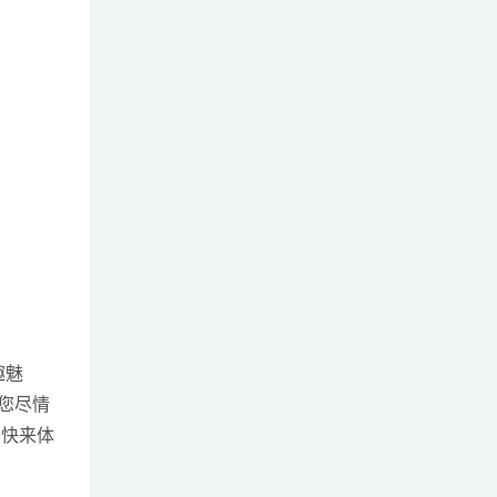
趣魅
您尽情
。快来体