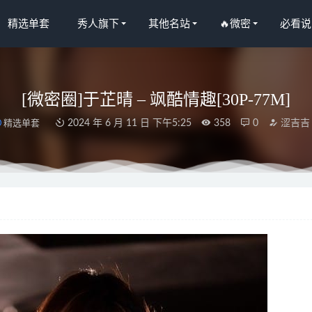
精选单套
秀人旗下
其他名站
🔥微密
必看说
[微密圈]于芷晴 – 飒酷情趣[30P-77M]
精选单套
2024 年 6 月 11 日 下午5:25
358
0
涩吉吉
– 微密圈写真&视频合集【持续更新中】
2025-05-07
果网]爱尤物 2022.03.25 No.2307 柚子[35P]
2023-01-17
秀人网]2022.08.26 VOL.5498 就是阿朱啊[78+1P／722MB]
2023-01
人网]2024.05.23 NO.8589 林星阑[86+1P/564MB]
2025-01-25
 – NO.59 巫女 [30P-85MB]
2024-12-23