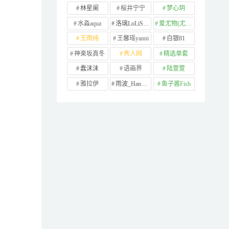
林星阑
桜井宁宁
梦心玥
水淼aqua
洛璃LoLiSAMA
爱尤物(尤果网)
王雨纯
王馨瑶yanni
白银81
神楽坂真冬
秀人网
精选单套
蠢沫沫
语画界
陆萱萱
雅拉伊
雨波_HaneAme
鱼子酱Fish