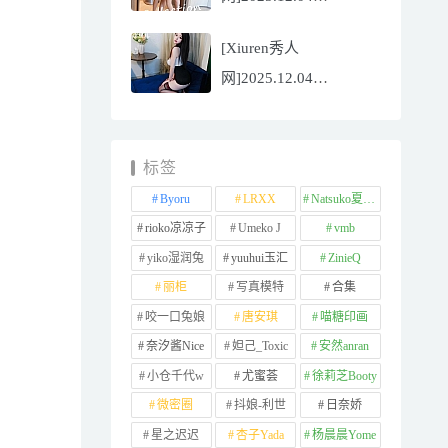
NO.11065
[Xiuren秀人
Well11[67P/745.99MB]
网]2025.12.04
NO.11064 李星儿
[49P/667.51MB]
标签
Byoru
LRXX
Natsuko夏夏子
rioko凉凉子
Umeko J
vmb
yiko湿润兔
yuuhui玉汇
ZinieQ
丽柜
写真模特
合集
咬一口兔娘
唐安琪
喵糖印画
奈汐酱Nice
妲己_Toxic
安然anran
小仓千代w
尤蜜荟
徐莉芝Booty
微密圈
抖娘-利世
日奈娇
星之迟迟
杏子Yada
杨晨晨Yome