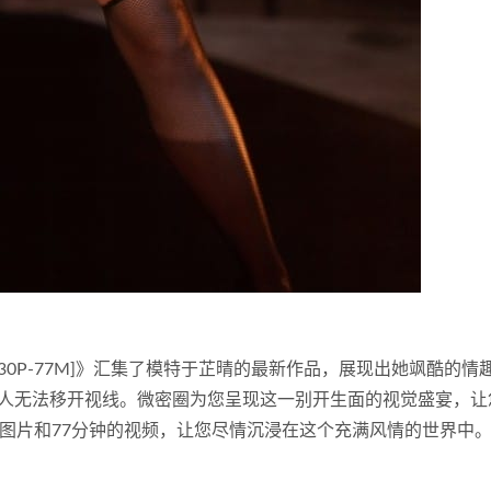
[30P-77M]》汇集了模特于芷晴的最新作品，展现出她飒酷的情
人无法移开视线。微密圈为您呈现这一别开生面的视觉盛宴，让
张图片和77分钟的视频，让您尽情沉浸在这个充满风情的世界中