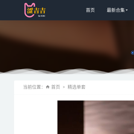
首页
最新合集
胡逗逗 
当前位置：
首页
精选单套
[Ugirls尤
[XIUREN
[Xiuren秀
鬼畜瑶在不在w