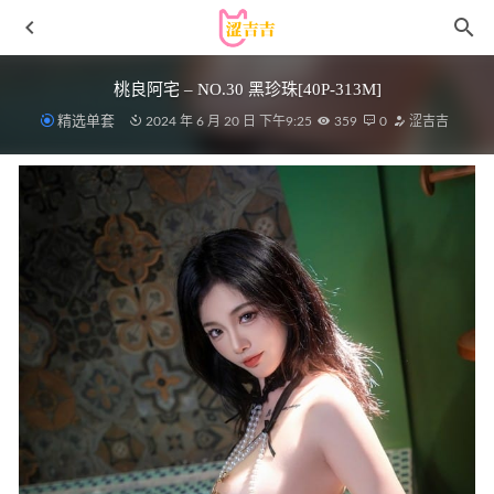
桃良阿宅 – NO.30 黑珍珠[40P-313M]
精选单套
2024 年 6 月 20 日 下午9:25
359
0
涩吉吉
[Xiuren秀人网]2024.08.09 NO.8993 幼幼[74+1P/637MB]
2025-04-03
Ligui丽柜 – 2020.11.04《香浴名莲》汐汐[57P59M]
2022-11-
12
[Xiuren秀人网]2025.06.06 NO.10376 袁圆[72+1P/738MB]
2025-12-28
[XIUREN秀人网]2022.09.15 VOL.5591 顾乔楠Cora[89+1P／