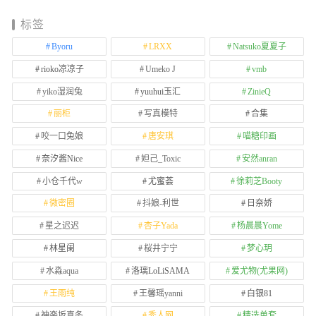
标签
Byoru
LRXX
Natsuko夏夏子
rioko凉凉子
Umeko J
vmb
yiko湿润兔
yuuhui玉汇
ZinieQ
丽柜
写真模特
合集
咬一口兔娘
唐安琪
喵糖印画
奈汐酱Nice
妲己_Toxic
安然anran
小仓千代w
尤蜜荟
徐莉芝Booty
微密圈
抖娘-利世
日奈娇
星之迟迟
杏子Yada
杨晨晨Yome
林星阑
桜井宁宁
梦心玥
水淼aqua
洛璃LoLiSAMA
爱尤物(尤果网)
王雨纯
王馨瑶yanni
白银81
神楽坂真冬
秀人网
精选单套