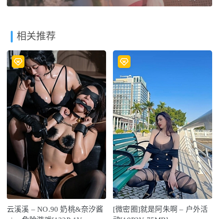
相关推荐
云溪溪 – NO.90 奶桃&奈汐酱
[微密圈]就是阿朱啊 – 户外活