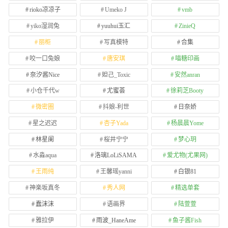
rioko凉凉子
Umeko J
vmb
yiko湿润兔
yuuhui玉汇
ZinieQ
丽柜
写真模特
合集
咬一口兔娘
唐安琪
喵糖印画
奈汐酱Nice
妲己_Toxic
安然anran
小仓千代w
尤蜜荟
徐莉芝Booty
微密圈
抖娘-利世
日奈娇
星之迟迟
杏子Yada
杨晨晨Yome
林星阑
桜井宁宁
梦心玥
水淼aqua
洛璃LoLiSAMA
爱尤物(尤果网)
王雨纯
王馨瑶yanni
白银81
神楽坂真冬
秀人网
精选单套
蠢沫沫
语画界
陆萱萱
雅拉伊
雨波_HaneAme
鱼子酱Fish