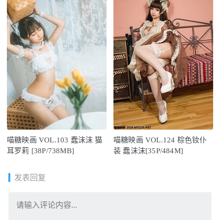
喵糖映画 VOL.103 蠢沫沫 猫
喵糖映画 VOL.124 棕色钕仆
耳罗莉 [38P/738MB]
装 蠢沫沫[35P/484M]
发表回复