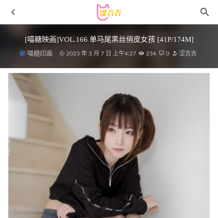
[喵糖映画]VOL.166 单马尾黑丝俏皮女孩 [41P/174M]
喵糖印画
2023 年 3 月 7 日 上午4:27
234
0
涩吉吉
[Yo-U] Seoe Vol.1 – MU [158P1V-2.08G]
2023-09-02
[Xiuren秀人网]2025.05.08 NO.10246
Annie_baby[58+1P/600MB]
2025-11-26
[XIUREN秀人网]2022.09.14 VOL.5585 林乐一[82+1P／
720MB]
2023-01-14
[微密圈]俏妞 – 黑色透明丁[12P1V-141MB]
2023-03-29
[微密圈]桃沢樱呀 – 蜜臀红丝 [30P8V-752MB]
2024-09-02