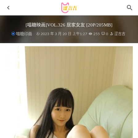
[喵糖映画]VOL.326 居家女友 [20P/205MB]
喵糖印画
2023 年 3 月 20 日 上午1:27
255
0
涩吉吉
白银81 – NO.038 游泳课[91P/8V/709MB]
2022-05-06
皮皮奶可可爱了啦 – 宇都宫沙希[100P1V-1GB]
2025-03-13
御女郎 – 2017.02.21 Vol.013 萌宝儿BoA[52P371M]
2022-11-
16
喵糖映画 – VOL.015 半度度度喵 白丝格子裙[43P381M]
2022-11-07
[XIUREN秀人网]2021.12.14 VOL.4337 周于希Sandy[79+1P