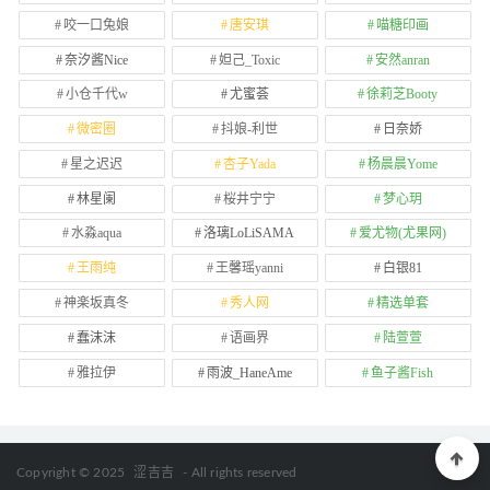
咬一口兔娘
唐安琪
喵糖印画
奈汐酱Nice
妲己_Toxic
安然anran
小仓千代w
尤蜜荟
徐莉芝Booty
微密圈
抖娘-利世
日奈娇
星之迟迟
杏子Yada
杨晨晨Yome
林星阑
桜井宁宁
梦心玥
水淼aqua
洛璃LoLiSAMA
爱尤物(尤果网)
王雨纯
王馨瑶yanni
白银81
神楽坂真冬
秀人网
精选单套
蠢沫沫
语画界
陆萱萱
雅拉伊
雨波_HaneAme
鱼子酱Fish
Copyright © 2025
涩吉吉
- All rights reserved