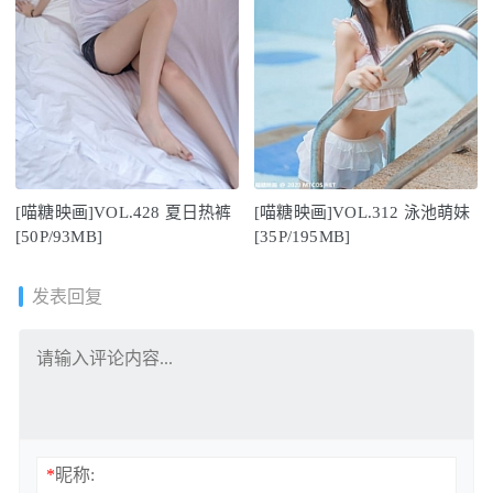
[喵糖映画]VOL.428 夏日热裤
[喵糖映画]VOL.312 泳池萌妹
[50P/93MB]
[35P/195MB]
发表回复
*
昵称: