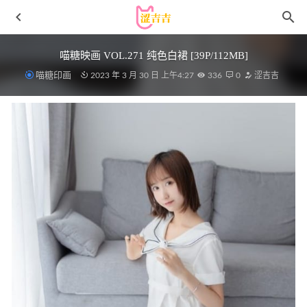
喵糖映画 VOL.271 纯色白裙 [39P/112MB]
喵糖印画
2023 年 3 月 30 日 上午4:27
336
0
涩吉吉
[微密圈]张鑫baby – 请你喝酸奶 [16P1V-23M]
2023-10-10
雨波_HaneAme – NO.411 DOAXVV Tamaki_熱帶度假[34P-
156MB]
2025-08-14
yuuhui玉汇 – NO.93 泡沫之夏 [129P-1.36GB]
2024-12-01
秀人网 – 2021.02.07 VOL.3095 就是阿朱啊[65+1P711M]
2022-12-10
[XIUREN秀人网]2022.08.12 VOL.5426 美七Mia[114+1P／