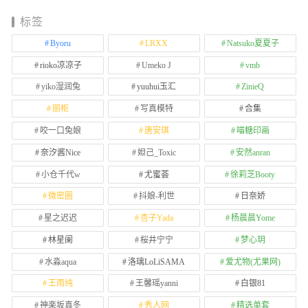
标签
Byoru
LRXX
Natsuko夏夏子
rioko凉凉子
Umeko J
vmb
yiko湿润兔
yuuhui玉汇
ZinieQ
丽柜
写真模特
合集
咬一口兔娘
唐安琪
喵糖印画
奈汐酱Nice
妲己_Toxic
安然anran
小仓千代w
尤蜜荟
徐莉芝Booty
微密圈
抖娘-利世
日奈娇
星之迟迟
杏子Yada
杨晨晨Yome
林星阑
桜井宁宁
梦心玥
水淼aqua
洛璃LoLiSAMA
爱尤物(尤果网)
王雨纯
王馨瑶yanni
白银81
神楽坂真冬
秀人网
精选单套