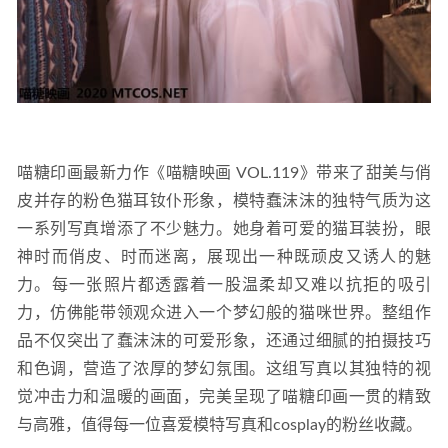
喵糖印画最新力作《喵糖映画 VOL.119》带来了甜美与俏
皮并存的粉色猫耳钕仆形象，模特蠢沫沫的独特气质为这
一系列写真增添了不少魅力。她身着可爱的猫耳装扮，眼
神时而俏皮、时而迷离，展现出一种既顽皮又诱人的魅
力。每一张照片都透露着一股温柔却又难以抗拒的吸引
力，仿佛能带领观众进入一个梦幻般的猫咪世界。整组作
品不仅突出了蠢沫沫的可爱形象，还通过细腻的拍摄技巧
和色调，营造了浓厚的梦幻氛围。这组写真以其独特的视
觉冲击力和温暖的画面，完美呈现了喵糖印画一贯的精致
与高雅，值得每一位喜爱模特写真和cosplay的粉丝收藏。