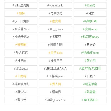
yiko湿润兔
yuuhui玉汇
ZinieQ
丽柜
写真模特
合集
咬一口兔娘
唐安琪
喵糖印画
奈汐酱Nice
妲己_Toxic
安然anran
小仓千代w
尤蜜荟
徐莉芝Booty
微密圈
抖娘-利世
日奈娇
星之迟迟
杏子Yada
杨晨晨Yome
林星阑
桜井宁宁
梦心玥
水淼aqua
洛璃LoLiSAMA
爱尤物(尤果网)
王雨纯
王馨瑶yanni
白银81
神楽坂真冬
秀人网
精选单套
蠢沫沫
语画界
陆萱萱
雅拉伊
雨波_HaneAme
鱼子酱Fish