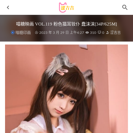
喵糖映画 VOL.119 粉色猫耳钕仆 蠢沫沫[34P/625M]
喵糖印画
2023 年 3 月 29 日 上午4:27
310
0
涩吉吉
雨波_HaneAme – NO.355 One Piece Yamato – 海贼王大和
[43P-290MB]
2024-11-09
[微密圈]洁己 – 餐桌上的美味[61P-195M]
2024-07-09
果咩酱w – NO.019 战地甜心[21P5V/129MB]
2022-05-06
纸悦Etsu_ko – NO.10 KIWI真化 [38P-348MB]
2025-08-29
过期米线线喵 – NO.095 兔子女仆[58P/75MB]
2022-05-06