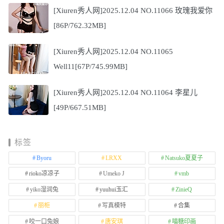
[Xiuren秀人网]2025.12.04 NO.11066 玫瑰我爱你
[86P/762.32MB]
[Xiuren秀人网]2025.12.04 NO.11065
Well11[67P/745.99MB]
[Xiuren秀人网]2025.12.04 NO.11064 李星儿
[49P/667.51MB]
标签
Byoru
LRXX
Natsuko夏夏子
rioko凉凉子
Umeko J
vmb
yiko湿润兔
yuuhui玉汇
ZinieQ
丽柜
写真模特
合集
咬一口兔娘
唐安琪
喵糖印画