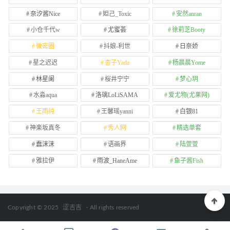
奈汐酱Nice
妲己_Toxic
安然anran
小仓千代w
尤蜜荟
徐莉芝Booty
微密圈
抖娘-利世
日奈娇
星之迟迟
杏子Yada
杨晨晨Yome
林星阑
桜井宁宁
梦心玥
水淼aqua
洛璃LoLiSAMA
爱尤物(尤果网)
王雨纯
王馨瑶yanni
白银81
神楽坂真冬
秀人网
精选单套
蠢沫沫
语画界
陆萱萱
雅拉伊
雨波_HaneAme
鱼子酱Fish
Copyright © 2025
涩吉吉
- All rights reserved