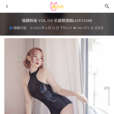
喵糖映画 VOL.110 长腿眼镜娘[43P/210M]
喵糖印画
2023 年 4 月 15 日 下午4:27
240
0
涩吉吉
[Bimilstory] Risa Vol.5 – Red flavor Risa [109P3V-2.21G]
2023-09-04
神楽坂真冬 – NO.137 骆驼乐园[75P-180MB]
2023-01-14
[Xiuren秀人网]2024.09.14 NO.9167 Erikaki[79+1P/809MB]
2025-02-02
[YOUMI尤蜜荟]2021.08.20 VOL.685 熊小诺[50+1P／
490MB]
2023-01-03