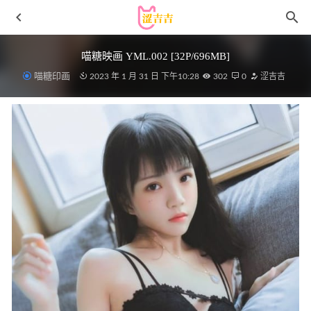
喵糖映画 YML.002 [32P/696MB]
喵糖印画
2023 年 1 月 31 日 下午10:28
302
0
涩吉吉
[Xiuren秀人网]2024.07.24 NO.8909 杏子Yada[79+1P/759MB]
2025-04-24
[微密圈]爆爆猪炸 – 鱼子酱和生鱼片居家系列[12P4V-72MB]
2025-07-03
花铃 – NO.07 下江小春 [99P-803MB]
2023-01-11
花铃 – NO.09 大凤jk放学后风纪委员 [71P-872MB]
2023-01-
18