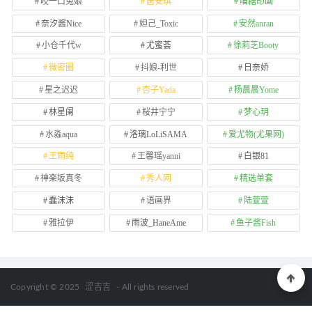
咬一口兔娘
唐安琪
喵糖印画
奈汐酱Nice
妲己_Toxic
安然anran
小仓千代w
尤蜜荟
徐莉芝Booty
微密圈
抖娘-利世
日奈娇
星之迟迟
杏子Yada
杨晨晨Yome
林星阑
桜井宁宁
梦心玥
水淼aqua
洛璃LoLiSAMA
爱尤物(尤果网)
王雨纯
王馨瑶yanni
白银81
神楽坂真冬
秀人网
精选单套
蠢沫沫
语画界
陆萱萱
雅拉伊
雨波_HaneAme
鱼子酱Fish
Copyright © 2025
涩吉吉
- All rights reserved