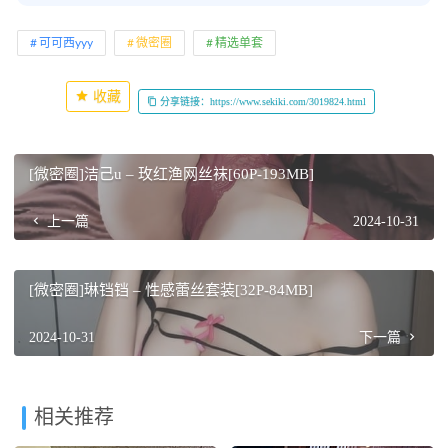
可可西yyy
微密圈
精选单套
收藏
分享链接：https://www.sekiki.com/3019824.html
[微密圈]洁己u – 玫红渔网丝袜[60P-193MB]
上一篇
2024-10-31
[微密圈]琳铛铛 – 性感蕾丝套装[32P-84MB]
2024-10-31
下一篇
相关推荐