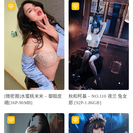
[微密圈]水蜜桃米米 – 御姐皮
秋和柯基 – NO.110 夜兰 兔女
裙[36P-90MB]
郎 [92P-1.86GB]