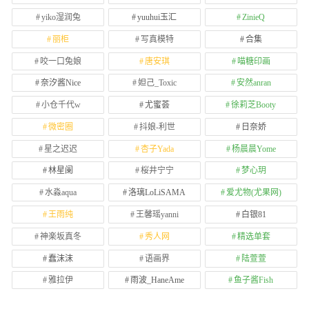
yiko湿润兔
yuuhui玉汇
ZinieQ
丽柜
写真模特
合集
咬一口兔娘
唐安琪
喵糖印画
奈汐酱Nice
妲己_Toxic
安然anran
小仓千代w
尤蜜荟
徐莉芝Booty
微密圈
抖娘-利世
日奈娇
星之迟迟
杏子Yada
杨晨晨Yome
林星阑
桜井宁宁
梦心玥
水淼aqua
洛璃LoLiSAMA
爱尤物(尤果网)
王雨纯
王馨瑶yanni
白银81
神楽坂真冬
秀人网
精选单套
蠢沫沫
语画界
陆萱萱
雅拉伊
雨波_HaneAme
鱼子酱Fish