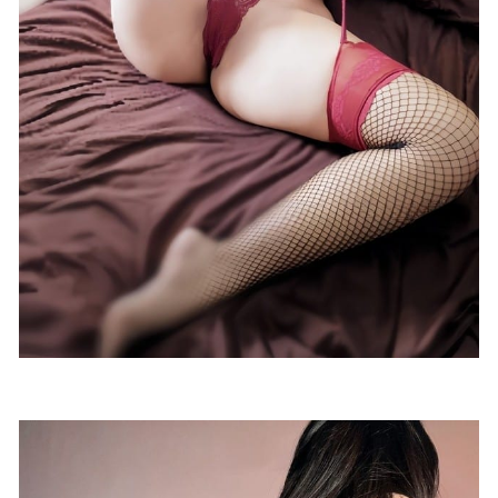
[微密圈]鹅鹅 – 白色蕾丝Q趣女仆装[16P7V-60MB]
2024-10-
30