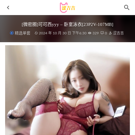
[微密圈]可可西yyy – 卧室泳衣[23P2V-107MB]
精选单套
2024 年 10 月 30 日 下午6:30
329
0
涩吉吉
秀人网 – 2020.03.03 No.2025 奶瓶土肥圆矮挫丑黑穷
[50+1P105M]
2022-11-07
[微密圈]于芷晴 – 人体盛宴 [31P2V-113M]
2023-10-13
ZinieQ – Princess Peach figure [40P+11V／458MB]
2025-10-
09
[Xiuren秀人网]2023.06.16 NO.6928 妲己_Toxic[68+1P／
575MB]
2023-11-25