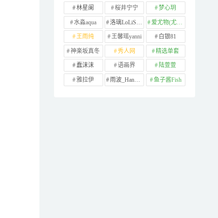
林星阑
桜井宁宁
梦心玥
水淼aqua
洛璃LoLiSAMA
爱尤物(尤果网)
王雨纯
王馨瑶yanni
白银81
神楽坂真冬
秀人网
精选单套
蠢沫沫
语画界
陆萱萱
雅拉伊
雨波_HaneAme
鱼子酱Fish