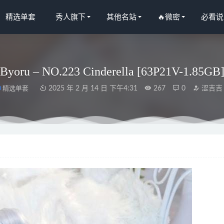
精选单套
秀人旗下
其他名站
🔥微密
必看说
Byoru – NO.223 Cinderella [63P21V-1.85GB
精选单套
2025 年 2 月 14 日 下午4:31
267
0
涩吉吉
宝妹纸 – 护士套装[54P13V-379MB]
2023-04-07
– 写真图片合集【持续更新中】
2025-08-04
16.11.02 VOL.036 雪飞[50P194M]
2022-11-15
秀人网]2025.07.22 NO.10569 玫瑰我爱你[80+1P/848MB]
2026-02-14
Karin Kakudate Nurse[44P-201MB]
2024-11-09