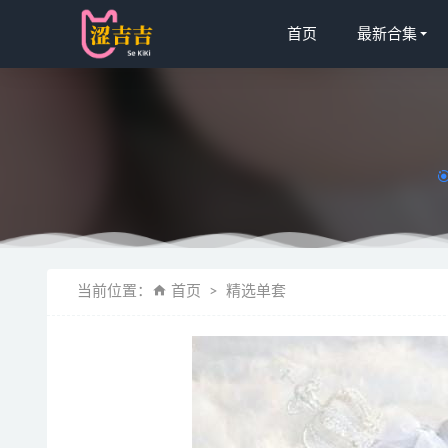
首页
最新合集
[微密圈]奶
当前位置：
首页
精选单套
田冰冰 
蜜桃社 – 20
[Xiuren
Sameki – 