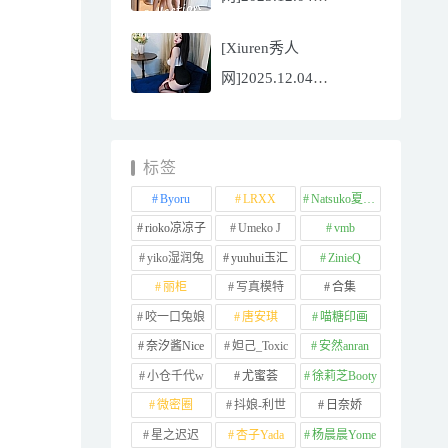
NO.11065
[Xiuren秀人
Well11[67P/745.99MB]
网]2025.12.04
NO.11064 李星儿
[49P/667.51MB]
标签
Byoru
LRXX
Natsuko夏夏子
rioko凉凉子
Umeko J
vmb
yiko湿润兔
yuuhui玉汇
ZinieQ
丽柜
写真模特
合集
咬一口兔娘
唐安琪
喵糖印画
奈汐酱Nice
妲己_Toxic
安然anran
小仓千代w
尤蜜荟
徐莉芝Booty
微密圈
抖娘-利世
日奈娇
星之迟迟
杏子Yada
杨晨晨Yome