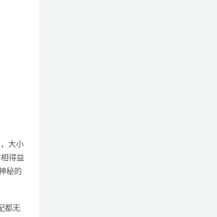
写真，大小
容相得益
神秘的
搭配都无