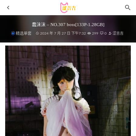
蠢沫沫 – NO.307 boss[133P-1.28GB]
精选单套
2024 年 7 月 27 日 下午7:32
299
0
涩吉吉
[Xiuren秀人网]2023.05.12 NO.6729 laura阿姣[66+1P／
606MB]
2023-10-15
[爱尤物]2023 NO.2624 来日方长 小仙[35P/118MB]
2024-02-
24
不呆猫 – NO.032 玛丽萝斯涂油 [47P10V-866MB]
2023-04-
13
[XIAOYU语画界]2022.01.10 VOL.693 芝芝Booty[86+1P／