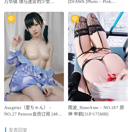
万华镜 理与迷宫的少女
[DJAWA ]Photo – Pink
[105P-1.15GB]
Succubus S.ver[45P-67MB]
Asagiriai（愛ちゃん） –
雨波_HaneAme – NO.187 原
NO.27 Patreon会员订阅 [48P-
神 申鹤[31P/175MB]
263MB]
发表回复