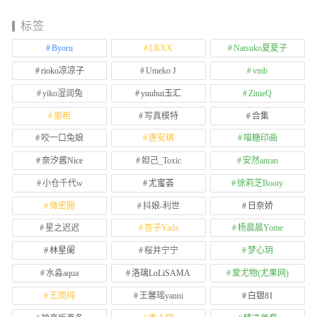
标签
Byoru
LRXX
Natsuko夏夏子
rioko凉凉子
Umeko J
vmb
yiko湿润兔
yuuhui玉汇
ZinieQ
丽柜
写真模特
合集
咬一口兔娘
唐安琪
喵糖印画
奈汐酱Nice
妲己_Toxic
安然anran
小仓千代w
尤蜜荟
徐莉芝Booty
微密圈
抖娘-利世
日奈娇
星之迟迟
杏子Yada
杨晨晨Yome
林星阑
桜井宁宁
梦心玥
水淼aqua
洛璃LoLiSAMA
爱尤物(尤果网)
王雨纯
王馨瑶yanni
白银81