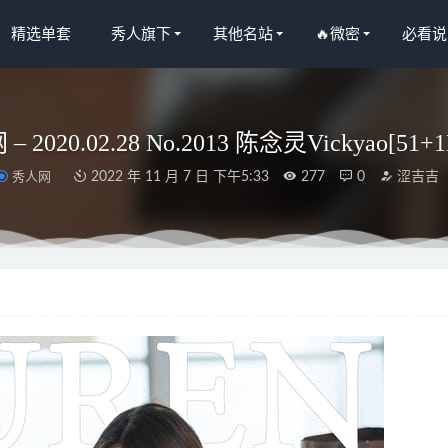
精选单套
秀人旗下
其他名站
🔥微密
必看说
 2020.02.28 No.2013 陈念灵Vickyao[51+1
秀人网
2022 年 11 月 7 日 下午5:33
277
0
涩吉吉
2018.05.13 清纯学妹 李思彤[32P303M]
2022-11-25
子 – 写真图片合集【持续更新中】
2023-02-18
o – Dorothy – NIKKE[74P13V-780MB]
2024-08-26
 – The Herta[74P10V-558MB]
2025-04-25
狼喵) – 微密圈写真&视频合集【持续更新中】
2025-10-09