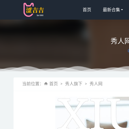
首页
最新合集
秀人网 –
头条女神 – 
当前位置：
首页
秀人旗下
秀人网
千反田鹿
Sayo Mom
Sayo Momo
1p狼(狼