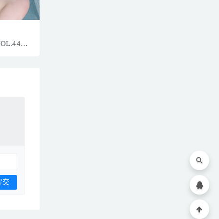
VOL.4401
P／