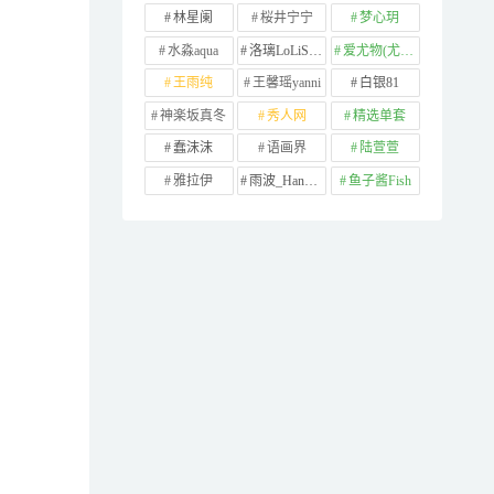
林星阑
桜井宁宁
梦心玥
水淼aqua
洛璃LoLiSAMA
爱尤物(尤果网)
王雨纯
王馨瑶yanni
白银81
神楽坂真冬
秀人网
精选单套
蠢沫沫
语画界
陆萱萱
雅拉伊
雨波_HaneAme
鱼子酱Fish