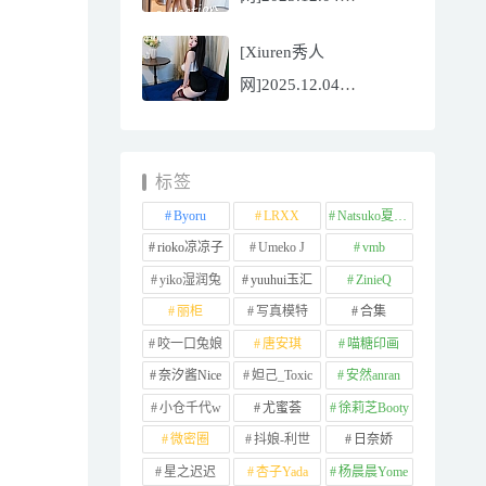
NO.11065
[Xiuren秀人
Well11[67P/745.99MB]
网]2025.12.04
NO.11064 李星儿
[49P/667.51MB]
标签
Byoru
LRXX
Natsuko夏夏子
rioko凉凉子
Umeko J
vmb
yiko湿润兔
yuuhui玉汇
ZinieQ
丽柜
写真模特
合集
咬一口兔娘
唐安琪
喵糖印画
奈汐酱Nice
妲己_Toxic
安然anran
小仓千代w
尤蜜荟
徐莉芝Booty
微密圈
抖娘-利世
日奈娇
星之迟迟
杏子Yada
杨晨晨Yome