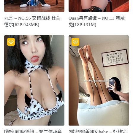
九言 – NO.56 交错战线 杜兰
Quan冉有点饿 – NO.11 魅魔
德尔[62P-943MB]
兔[18P-131M]
[微密圈]琳铛铛 – 奶牛情趣套
[微密圈]美邵女baby – 虾线完