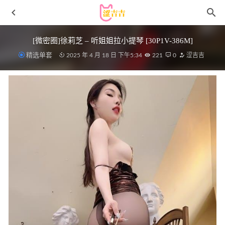
[微密圈]徐莉芝 – 听姐姐拉小提琴 [30P1V-386M]
精选单套
2025 年 4 月 18 日 下午5:34
221
0
涩吉吉
星澜是澜澜叫澜妹呀 – NO.50 保健室的失格医生 [68P2V-
1.55GB]
2026-05-01
[Xiuren秀人网]2023.12.12 NO.7798 安然anran[77+1P/680MB]
2024-05-27
秋和柯基 – NO.114 波塞冬 [20P-413M]
2023-08-14
[Xiuren秀人网]2023.10.10 NO.7484 甜妮[66+1P/534MB]
2024-03-22