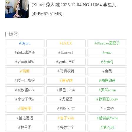
[Xiuren秀人网]2025.12.04 NO.11064 李星儿
[49P/667.51MB]
标签
Byoru
LRXX
Natsuko夏夏子
rioko凉凉子
Umeko J
vmb
yiko湿润兔
yuuhui玉汇
ZinieQ
丽柜
写真模特
合集
咬一口兔娘
唐安琪
喵糖印画
奈汐酱Nice
妲己_Toxic
安然anran
小仓千代w
尤蜜荟
徐莉芝Booty
微密圈
抖娘-利世
日奈娇
星之迟迟
杏子Yada
杨晨晨Yome
林星阑
桜井宁宁
梦心玥