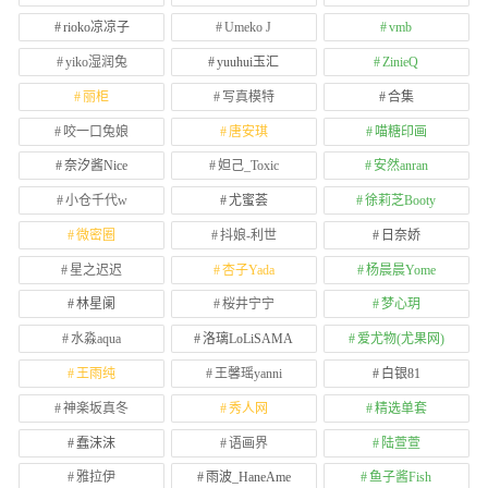
rioko凉凉子
Umeko J
vmb
yiko湿润兔
yuuhui玉汇
ZinieQ
丽柜
写真模特
合集
咬一口兔娘
唐安琪
喵糖印画
奈汐酱Nice
妲己_Toxic
安然anran
小仓千代w
尤蜜荟
徐莉芝Booty
微密圈
抖娘-利世
日奈娇
星之迟迟
杏子Yada
杨晨晨Yome
林星阑
桜井宁宁
梦心玥
水淼aqua
洛璃LoLiSAMA
爱尤物(尤果网)
王雨纯
王馨瑶yanni
白银81
神楽坂真冬
秀人网
精选单套
蠢沫沫
语画界
陆萱萱
雅拉伊
雨波_HaneAme
鱼子酱Fish