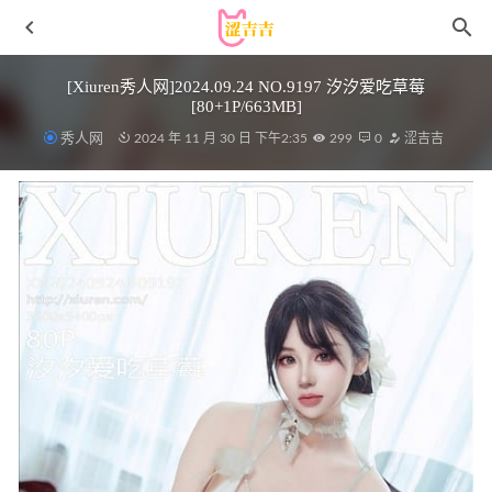
[Xiuren秀人网]2024.09.24 NO.9197 汐汐爱吃草莓
[80+1P/663MB]
秀人网
2024 年 11 月 30 日 下午2:35
299
0
涩吉吉
虎森森 – NO.040 间谍过家家 约尔兔女郎[32P-327MB]
2024-11-20
[Xiuren秀人网] 2025.03.06 NO.9978 徐莉芝Booty [93P
867.08 MB]
2025-09-11
[Xiuren秀人网]2024.08.26 NO.9068 lingyu69[66+1P/537MB]
2025-03-13
Natsuko夏夏子 – NO.14 虎鲸 自摄 [25P-101MB]
2023-04-02