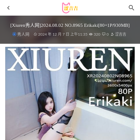
[Xiuren秀人网]2024.08.02 NO.8965 Erikaki[80+1P/930MB]
秀人网
2024 年 12 月 7 日 上午11:35
320
0
涩吉吉
[Xiuren秀人网]2023.05.24 NO.6794 杏子Yada[82+1P／
630MB]
2023-10-29
Sayo Momo – Ronova [45P-102MB]
2025-10-09
[微密圈]奶宝妹纸 – 今天很温顺 [29P13V-506M]
2023-08-21
[Xiuren秀人网]2023.04.14 NO.6576 乔一一[83+1P／726MB]
2023-08-19
51酱 – NO.13 吉他妹妹 [25P3V-134MB]
2025-08-14