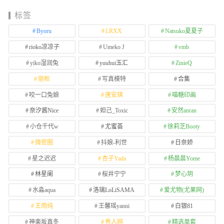
标签
Byoru
LRXX
Natsuko夏夏子
rioko凉凉子
Umeko J
vmb
yiko湿润兔
yuuhui玉汇
ZinieQ
丽柜
写真模特
合集
咬一口兔娘
唐安琪
喵糖印画
奈汐酱Nice
妲己_Toxic
安然anran
小仓千代w
尤蜜荟
徐莉芝Booty
微密圈
抖娘-利世
日奈娇
星之迟迟
杏子Yada
杨晨晨Yome
林星阑
桜井宁宁
梦心玥
水淼aqua
洛璃LoLiSAMA
爱尤物(尤果网)
王雨纯
王馨瑶yanni
白银81
神楽坂真冬
秀人网
精选单套