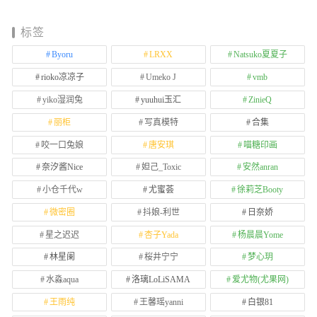
标签
Byoru
LRXX
Natsuko夏夏子
rioko凉凉子
Umeko J
vmb
yiko湿润兔
yuuhui玉汇
ZinieQ
丽柜
写真模特
合集
咬一口兔娘
唐安琪
喵糖印画
奈汐酱Nice
妲己_Toxic
安然anran
小仓千代w
尤蜜荟
徐莉芝Booty
微密圈
抖娘-利世
日奈娇
星之迟迟
杏子Yada
杨晨晨Yome
林星阑
桜井宁宁
梦心玥
水淼aqua
洛璃LoLiSAMA
爱尤物(尤果网)
王雨纯
王馨瑶yanni
白银81