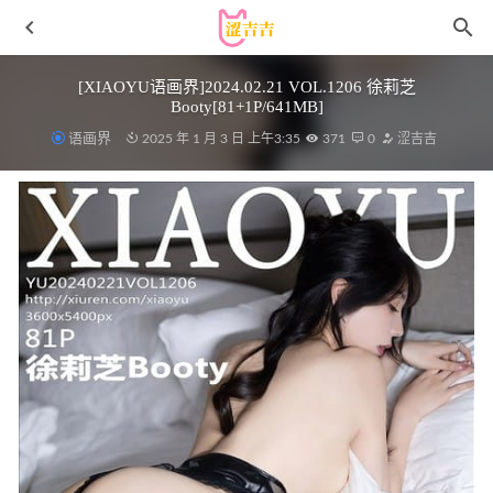
[XIAOYU语画界]2024.02.21 VOL.1206 徐莉芝
Booty[81+1P/641MB]
语画界
2025 年 1 月 3 日 上午3:35
371
0
涩吉吉
[XIAOYU语画界]2023.02.09 VOL.962 王馨瑶yanni[85+1P／
620MB]
2023-09-04
[Xiuren秀人网]2025.05.12 NO.10266 白茹雪
abby[72+1P/834MB]
2025-12-01
幼愛youmeko – NO.20 兔女郎 [28P-177MB]
2025-03-28
[爱尤物]2023 NO.2722 花遇和风 青树[35P/79MB]
2024-04-
07