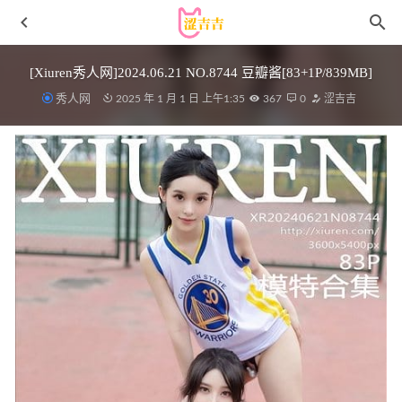
[Xiuren秀人网]2024.06.21 NO.8744 豆瓣酱[83+1P/839MB]
秀人网
2025 年 1 月 1 日 上午1:35
367
0
涩吉吉
[微密圈]一妍爱运动 – 封妖肥臀 [14P-43M]
2024-07-16
[Xiuren秀人网]2024.04.16 NO.8401 安然anran[80+1P/666MB]
2024-08-02
[XIUREN秀人网]2022.09.13 VOL.5579 谢晚晚[61+1P／
186MB]
2023-01-14
奈汐酱nice – NO.078 &奶桃 限制区[73P-360MB]
2025-05-22
rioko凉凉子 – NO.117 大凤 海滨的白日美梦[24P-312MB]