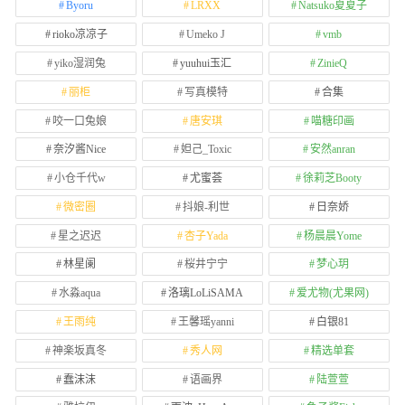
Byoru
LRXX
Natsuko夏夏子
rioko凉凉子
Umeko J
vmb
yiko湿润兔
yuuhui玉汇
ZinieQ
丽柜
写真模特
合集
咬一口兔娘
唐安琪
喵糖印画
奈汐酱Nice
妲己_Toxic
安然anran
小仓千代w
尤蜜荟
徐莉芝Booty
微密圈
抖娘-利世
日奈娇
星之迟迟
杏子Yada
杨晨晨Yome
林星阑
桜井宁宁
梦心玥
水淼aqua
洛璃LoLiSAMA
爱尤物(尤果网)
王雨纯
王馨瑶yanni
白银81
神楽坂真冬
秀人网
精选单套
蠢沫沫
语画界
陆萱萱