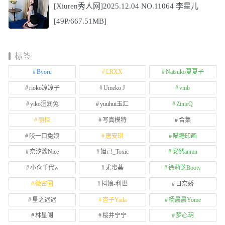
[Xiuren秀人网]2025.12.04 NO.11064 李星儿
[49P/667.51MB]
标签
Byoru
LRXX
Natsuko夏夏子
rioko凉凉子
Umeko J
vmb
yiko湿润兔
yuuhui玉汇
ZinieQ
丽柜
写真模特
合集
咬一口兔娘
唐安琪
喵糖印画
奈汐酱Nice
妲己_Toxic
安然anran
小仓千代w
尤蜜荟
徐莉芝Booty
微密圈
抖娘-利世
日奈娇
星之迟迟
杏子Yada
杨晨晨Yome
林星阑
桜井宁宁
梦心玥