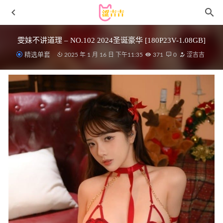
雯妹不讲道理 – NO.102 2024圣诞豪华 [180P23V-1.08GB]
精选单套
2025 年 1 月 16 日 下午11:35
371
0
涩吉吉
[Ugirls尤果网] 爱尤物专辑 VOL.2177 艾优蜜 忆爱思甜[35P
／34.5MB]
2023-01-08
九言 – NO.73 惑 [43P6V-1.30GB]
2025-09-25
[Xiuren秀人网]2025.02.25 NO.9929 白浅浅[69+1P/720MB]
2025-08-29
[Xiuren秀人网]2025.11.20 NO.11011 虞姬无悔
[73P/882.47MB]
2026-06-22