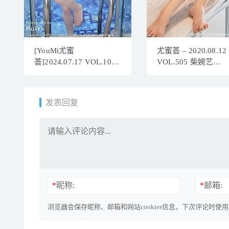
[YouMi尤蜜
尤蜜荟 – 2020.08.12
荟]2024.07.17 VOL.1084
VOL.505 柴婉艺
心妍小公主
Averie[46P406M]
[63+1P/587MB]
发表回复
*
昵称:
*
邮箱:
浏览器会保存昵称、邮箱和网站cookies信息，下次评论时使