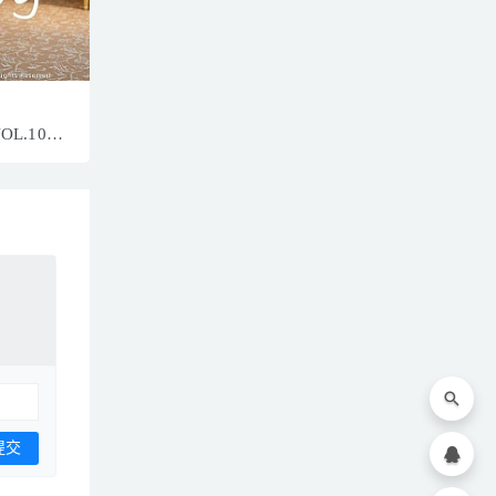
VOL.1056
8MB]