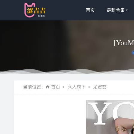
首页
最新合集
[YouM
白银81 
当前位置：
首页
秀人旗下
尤蜜荟
喵糖映画 V
麻花酱 – N
轩萧学姐 N
[XIAOYU