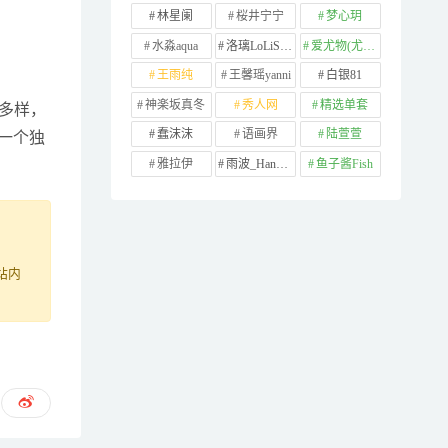
林星阑
桜井宁宁
梦心玥
水淼aqua
洛璃LoLiSAMA
爱尤物(尤果网)
王雨纯
王馨瑶yanni
白银81
神楽坂真冬
秀人网
精选单套
富多样，
蠢沫沫
语画界
陆萱萱
一个独
雅拉伊
雨波_HaneAme
鱼子酱Fish
站内