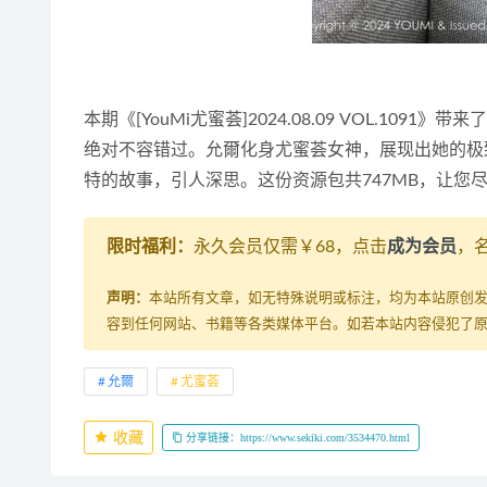
本期《[YouMi尤蜜荟]2024.08.09 VOL.1
绝对不容错过。允爾化身尤蜜荟女神，展现出她的极
特的故事，引人深思。这份资源包共747MB，让您
限时福利：
永久会员仅需￥68，点击
成为会员
，
声明：
本站所有文章，如无特殊说明或标注，均为本站原创
容到任何网站、书籍等各类媒体平台。如若本站内容侵犯了
允爾
尤蜜荟
收藏
分享链接：https://www.sekiki.com/3534470.html