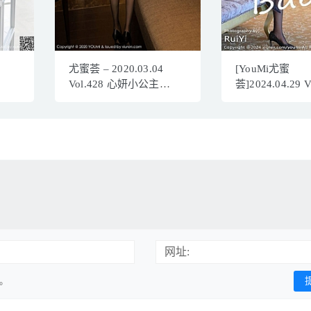
尤蜜荟 – 2020.03.04
[YouMi尤蜜
Vol.428 心妍小公主
荟]2024.04.29 
[40+1P235M]
赵可欣
baby[74+1P/75
网址:
用。