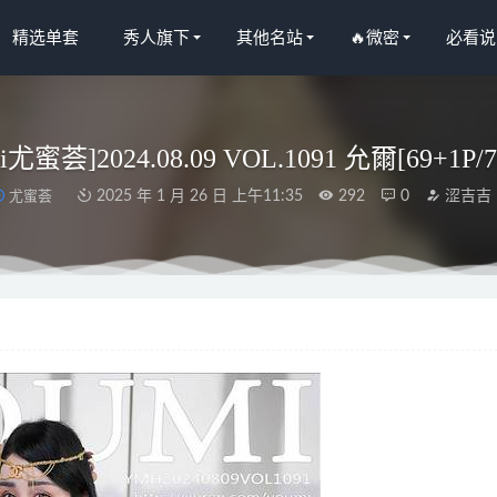
精选单套
秀人旗下
其他名站
🔥微密
必看说
i尤蜜荟]2024.08.09 VOL.1091 允爾[69+1P/
尤蜜荟
2025 年 1 月 26 日 上午11:35
292
0
涩吉吉
– 写真图片合集【持续更新中】
2025-12-18
OL.250 粉色披纱白丝少女 [20P/278MB]
2023-01-21
O.55 碧蓝妮姬 海伦娜 [21P-188M]
2023-08-28
O.045 胜利女神 拉毗 [50P-279M]
2025-04-18
语画界]2021.09.06 VOL.608 言沫[83+1P／612MB]
2023-01-06