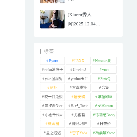
NO.11065
[Xiuren秀人
Well11[67P/745.99MB]
网]2025.12.04
NO.11064 李星儿
[49P/667.51MB]
标签
Byoru
LRXX
Natsuko夏夏子
rioko凉凉子
Umeko J
vmb
yiko湿润兔
yuuhui玉汇
ZinieQ
丽柜
写真模特
合集
咬一口兔娘
唐安琪
喵糖印画
奈汐酱Nice
妲己_Toxic
安然anran
小仓千代w
尤蜜荟
徐莉芝Booty
微密圈
抖娘-利世
日奈娇
星之迟迟
杏子Yada
杨晨晨Yome